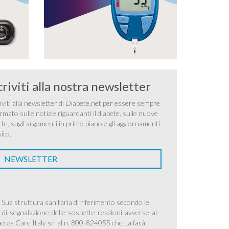
criviti alla nostra newsletter
iviti alla newsletter di Diabete.net per essere sempre
rmato sulle notizie riguardanti il diabete, sulle nuove
tte, sugli argomenti in primo piano e gli aggiornamenti
sito.
NEWSLETTER
 Sua struttura sanitaria di riferimento secondo le
-di-segnalazione-delle-sospette-reazioni-avverse-ai-
betes Care Italy srl al n. 800-824055 che La farà