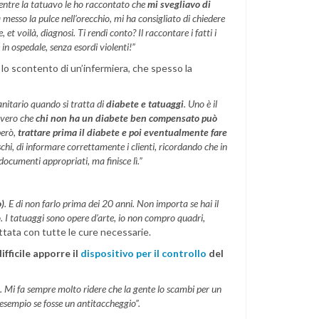
Mentre la tatuavo le ho raccontato che
mi svegliavo di
 messo la pulce nell’orecchio, mi ha consigliato di chiedere
 et voilà, diagnosi. Ti rendi conto? Il raccontare i fatti i
in ospedale, senza esordi violenti!”
a lo scontento di un’infermiera, che spesso la
anitario quando si tratta di
diabete e tatuaggi
. Uno è il
È vero che
chi non ha un diabete ben compensato può
però,
trattare prima il diabete e poi eventualmente fare
schi, di informare correttamente i clienti, ricordando che in
documenti appropriati, ma finisce lì.”
o)
. E di non farlo prima dei 20 anni. Non importa se hai il
o. I tatuaggi sono opere d’arte, io non compro quadri,
attata con tutte le cure necessarie.
ifficile apporre il
dispositivo per il controllo
del
 Mi fa sempre molto ridere che la gente lo scambi per un
d esempio se fosse un antitaccheggio”.