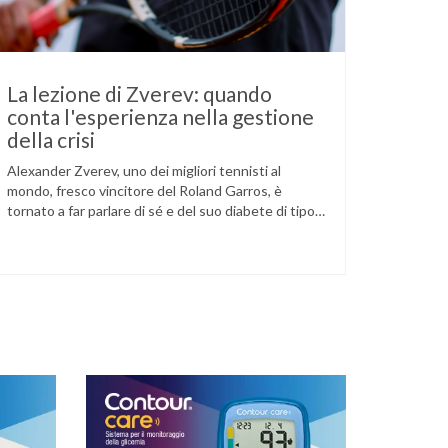
La lezione di Zverev: quando
conta l'esperienza nella gestione
della crisi
Alexander Zverev, uno dei migliori tennisti al
mondo, fresco vincitore del Roland Garros, è
tornato a far parlare di sé e del suo diabete di tipo
1 dopo la semifinale del torneo di Halle, persa
contro Taylor Fritz. Il tennista tedesco ha
raccontato che un malfunzionamento del sensore
per il monitoraggio continuo del glucosio (CGM) …