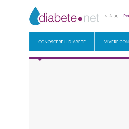
A
Per
A
A
CONOSCERE IL DIABETE
VIVERE CON 