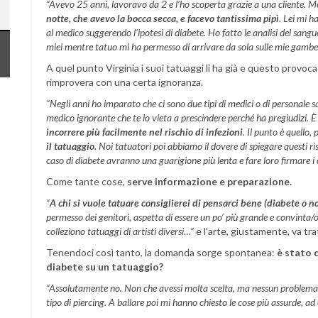
“Avevo 25 anni, lavoravo da 2 e l’ho scoperta grazie a una cliente. 
notte, che avevo la bocca secca, e facevo tantissima pipì
.
Lei mi ha
al medico suggerendo l’ipotesi di diabete. Ho fatto le analisi del sangue,
miei mentre tatuo mi ha permesso di arrivare da sola sulle mie gambe 
A quel punto Virginia i suoi tatuaggi li ha già e questo provoc
rimprovera con una certa ignoranza.
“Negli anni ho imparato che ci sono due tipi di medici o di personale s
medico ignorante che te lo vieta a prescindere perché ha pregiudizi. 
incorrere più facilmente nel rischio di infezioni
. Il punto è quello, 
il tatuaggio
. Noi tatuatori poi abbiamo il dovere di spiegare questi ri
caso di diabete avranno una guarigione più lenta e fare loro firmare i 
Come tante cose,
serve informazione e preparazione.
“
A chi si vuole tatuare consiglierei di pensarci bene (diabete o n
permesso dei genitori, aspetta di essere un po’ più grande e convinta/
colleziono tatuaggi di artisti diversi…”
e l’arte, giustamente, va tr
Tenendoci così tanto, la domanda sorge spontanea:
è stato d
diabete su un tatuaggio?
“Assolutamente no. Non che avessi molta scelta, ma nessun problema.
tipo di piercing. A ballare poi mi hanno chiesto le cose più assurde, a