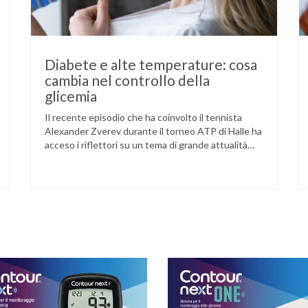
Diabete e alte temperature: cosa
cambia nel controllo della
glicemia
Il recente episodio che ha coinvolto il tennista
Alexander Zverev durante il torneo ATP di Halle ha
acceso i riflettori su un tema di grande attualità
per chi convive con il diabete. L’atleta, che ha il
diabete di tipo 1, ha raccontato che un’anomalia
nella rilevazione del sensore di monitoraggio del
glucosio lo aveva portato …