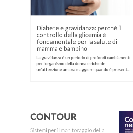
Diabete e gravidanza: perché il
controllo della glicemia è
fondamentale per la salute di
mamma e bambino
La gravidanza è un periodo di profondi cambiamenti
per l’organismo della donna e richiede
un’attenzione ancora maggiore quando è presente
il diabete. Che la condizione fosse già nota prima
del concepimento, come nel caso del diabete di
tipo 1 o di tipo 2, oppure compaia per la prima volta
durante la gestazione (diabete gestazionale),
mantenere …
CONTOUR
Sistemi per il monitoraggio della