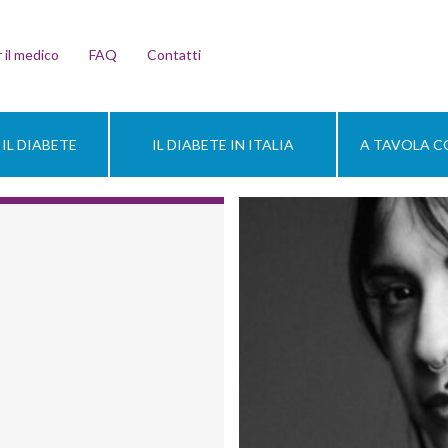
 il medico
FAQ
Contatti
IL DIABETE
IL DIABETE IN ITALIA
A TAVOLA CO