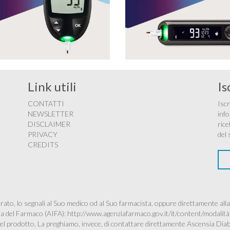
Link utili
Is
CONTATTI
Iscr
NEWSLETTER
info
DISCLAIMER
rice
PRIVACY
del 
CREDITS
ato, lo segnali al Suo medico od al Suo farmacista, oppure direttamente alla
ana del Farmaco (AIFA):
http://www.agenziafarmaco.gov.it/it/content/modalità
à del prodotto, La preghiamo, invece, di contattare direttamente Ascensia Dia