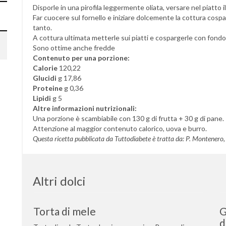
Disporle in una pirofila leggermente oliata, versare nel piatto i
Far cuocere sul fornello e iniziare dolcemente la cottura cospar
tanto.
A cottura ultimata metterle sui piatti e cospargerle con fondo
Sono ottime anche fredde
Contenuto per una porzione:
Calorie
120,22
Glucidi
g 17,86
Proteine
g 0,36
Lipidi
g 5
Altre informazioni nutrizionali:
Una porzione è scambiabile con 130 g di frutta + 30 g di pane.
Attenzione al maggior contenuto calorico, uova e burro.
Questa ricetta pubblicata da Tuttodiabete è tratta da: P. Montenero, E
Altri dolci
Torta di mele
G
d