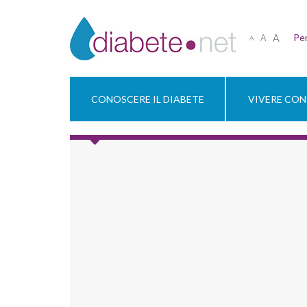
A
Per
A
A
CONOSCERE IL DIABETE
VIVERE CON 