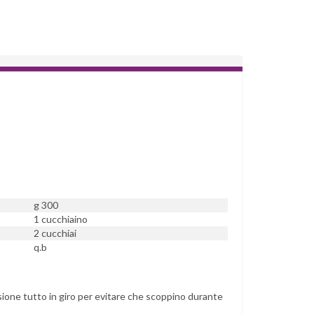
g 300
1 cucchiaino
2 cucchiai
q.b
cisione tutto in giro per evitare che scoppino durante