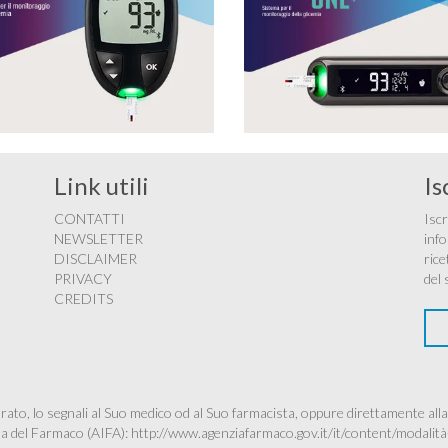
Link utili
Is
CONTATTI
Iscr
NEWSLETTER
info
DISCLAIMER
rice
PRIVACY
del 
CREDITS
ato, lo segnali al Suo medico od al Suo farmacista, oppure direttamente alla
ana del Farmaco (AIFA):
http://www.agenziafarmaco.gov.it/it/content/modalità