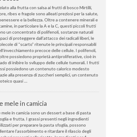
lato alla frutta con salsa ai frutti di bosco Mirtilli,
re, ribes e fragole sono alleati preziosi per la salute,
 benessere e la bellezza. Oltre a contenere minerali e
tamine, in particolare la A e la C, questi piccoli frutti
no un concentrato di polifenoli, sostanze naturali
paci di proteggere dall’attacco dei radicali liberi, le
lecole di “scarto” ritenute le principali responsabili
ll’invecchiamento precoce delle cellule. I polifenoli,
oltre possiedono proprietà antiproliferative, cioè in
ado di inibire lo sviluppo delle cellule tumorali. I frutti
ossi possiedono un contenuto calorico modesto
azie alla presenza di zuccheri semplici, un contenuto
oteico quasi …
e mele in camicia
 mele in camicia sono un dessert a base di pasta
oglia e frutta. I grassi presenti negli ingredienti
ilizzati per preparare la pasta sfoglia, possono
llentare l’assorbimento e ritardare il rilascio degli