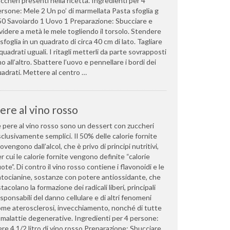
ccheri presenti nella ricetta. Ingredienti per 4
rsone: Mele 2 Un po’ di marmellata Pasta sfoglia g
0 Savoiardo 1 Uovo 1 Preparazione: Sbucciare e
videre a metà le mele togliendo il torsolo. Stendere
 sfoglia in un quadrato di circa 40 cm di lato. Tagliare
quadrati uguali. I ritagli metterli da parte sovrapposti
o all’altro. Sbattere l’uovo e pennellare i bordi dei
adrati. Mettere al centro …
ere al vino rosso
 pere al vino rosso sono un dessert con zuccheri
clusivamente semplici. Il 50% delle calorie fornite
ovengono dall’alcol, che è privo di principi nutritivi,
r cui le calorie fornite vengono definite “calorie
ote”. Di contro il vino rosso contiene i flavonoidi e le
tocianine, sostanze con potere antiossidante, che
tacolano la formazione dei radicali liberi, principali
sponsabili del danno cellulare e di altri fenomeni
me aterosclerosi, invecchiamento, nonché di tutte
 malattie degenerative. Ingredienti per 4 persone:
re 4 1/2 litro di vino rosso Preparazione: Sbucciare