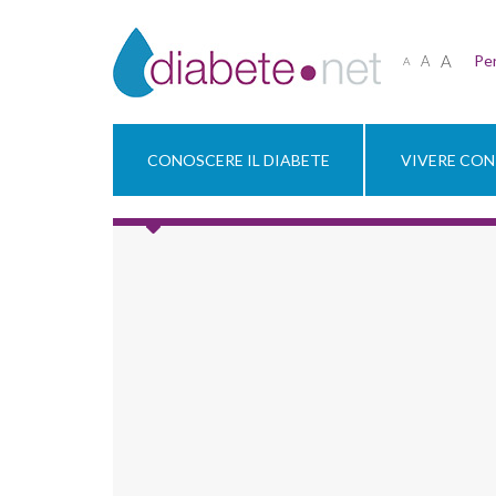
A
Per
A
A
CONOSCERE IL DIABETE
VIVERE CON 