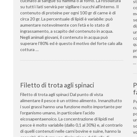
cucinato al sangue su fiamma o al forno. La rosolatura
st
su tutti i lati servirà per sigillare i succhi all’interno. Il
co
contenuto di proteine per ogni 100 gr di carne è di
mo
circa 20 gr. La percentuale di lipidi è variabile: può
se
aumentare notevolmente con l’età e lo stato di
di
ingrassamento, a scapito del contenuto in acqua.
un
Negli animali giovani, il contenuto in acqua può
co
superare l’80% ed è questo il motivo del forte calo alla
qu
cottura …
pr
mo
…
Filetto di trota agli spinaci
P
f
Filetto di trota agli spinaci Dal punto di vista
alimentare il pesce è un ottimo alimento. Innanzitutto
Po
i suoi grassi hanno una funzione molto importante per
cu
l’organismo umano, in particolare l’acido
po
eicosapentaenoico. La concentrazione di lipidi nel
un
pesce è molto variabile (dallo 0,1 al 30%) e, al contrario
so
di quelli contenuti nelle carni bovine e suine, hanno la
vo