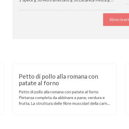
Altre ricet
Petto di pollo alla romana con
patate al forno
Petto di pollo alla romana con patate al forno
Pietanza completa da abbinare a pane, verdura e
frutta. La struttura delle fibre muscolari della carne
di pollo è più corta e sottile rispetto alle altre carni,
ciò la rende più morbida e tenera, specialmente se
cucinata in modo semplice, ma anche appetibile, di
facile masticazione …