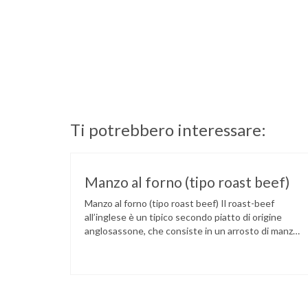
Ti potrebbero interessare:
Manzo al forno (tipo roast beef)
Manzo al forno (tipo roast beef) Il roast-beef
all’inglese è un tipico secondo piatto di origine
anglosassone, che consiste in un arrosto di manzo
cucinato al sangue su fiamma o al forno. La
rosolatura su tutti i lati servirà per sigillare i succhi
all’interno. Il contenuto di proteine per ogni 100 gr
di carne è …