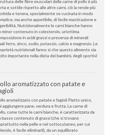
ruttura delle fibre muscolari della carne di pollo è più
rta e sottile rispetto alle altre carni, ciò la rende più
rbida e tenera, specialmente se cucinata in modo
mplice, ma anche appetibile, di facile masticazione e
geribilità. Nutrizionalmente le carni bianche hanno
 minor contenuto in colesterolo, un’ottima
mposizione in acidi grassi e presenza di minerali
ali ferro, zinco, sodio, potassio, calcio e magnesio. Le
oprietà nutrizionali fanno sì che questo alimento sia
lto importante nella dieta dei bambini, degli sportivi
ollo aromatizzato con patate e
agioli
llo aromatizzato con patate e fagioli Piatto unico,
i aggiungere pane, verdura e frutta. La carne di
llo, come tutte le carni bianche, è caratterizzata da
 basso contenuto di grassi (che si trovano
prattutto nella pelle e nel sottocutaneo, per cui
lendo, è facile eliminarli), da un equilibrato