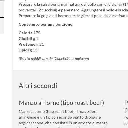
Preparare la salsa per la marinatura del pollo con olio d’oliva (1/
provenzali (2 cucchiai) e pepe nero. Aggiungere il pollo e lascia
Preparare la griglia o il barbecue, togliere il pollo dalla marina
Contenuto per una porzione:
Calorie
175
Glucidi
g 1
Proteine
g 21
Lipidi
g 13
Ricetta pubblicata da DiabeticGourmet.com
Altri secondi
Manzo al forno (tipo roast beef)
P
p
Manzo al forno (tipo roast beef) Il roast-beef
all’inglese è un tipico secondo piatto di origine
Pe
anglosassone, che consiste in un arrosto di manzo
co