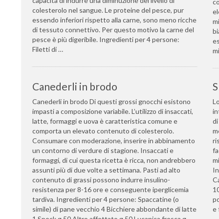
capacità di indurre una diminuzione del livello di
co
colesterolo nel sangue. Le proteine del pesce, pur
el
essendo inferiori rispetto alla carne, sono meno ricche
mi
di tessuto connettivo. Per questo motivo la carne del
bi
pesce è più digeribile. Ingredienti per 4 persone:
es
Filetti di …
mi
Canederli in brodo
S
Canederli in brodo Di questi grossi gnocchi esistono
Lo
impasti a composizione variabile. L’utilizzo di insaccati,
in
latte, formaggi e uova è caratteristica comune e
di
comporta un elevato contenuto di colesterolo.
me
Consumare con moderazione, inserire in abbinamento
ri
un contorno di verdure di stagione. Insaccati e
fa
formaggi, di cui questa ricetta è ricca, non andrebbero
mi
assunti più di due volte a settimana. Pasti ad alto
In
contenuto di grassi possono indurre insulino-
Ca
resistenza per 8-16 ore e conseguente iperglicemia
1
tardiva. Ingredienti per 4 persone: Spaccatine (o
po
simile) di pane vecchio 4 Bicchiere abbondante di latte
e 
1 Speck g 50 Altro affettato g 50 Lucanica fresca g …