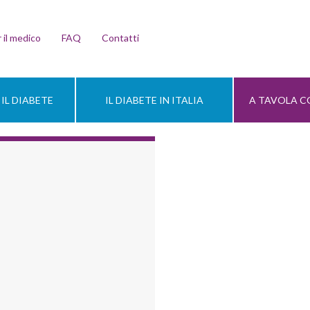
 il medico
FAQ
Contatti
IL DIABETE
IL DIABETE IN ITALIA
A TAVOLA CO