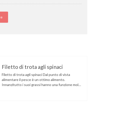
te
Filetto di trota agli spinaci
Filetto di trota agli spinaci Dal punto di vista
alimentare il pesce è un ottimo alimento.
Innanzitutto i suoi grassi hanno una funzione molto
importante per l’organismo umano, in particolare
l’acido eicosapentaenoico. La concentrazione di
lipidi nel pesce è molto variabile (dallo 0,1 al 30%) e,
al contrario di quelli contenuti nelle carni bovine e
…