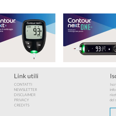
Link utili
Is
CONTATTI
Iscr
NEWSLETTER
info
DISCLAIMER
rice
PRIVACY
del 
CREDITS