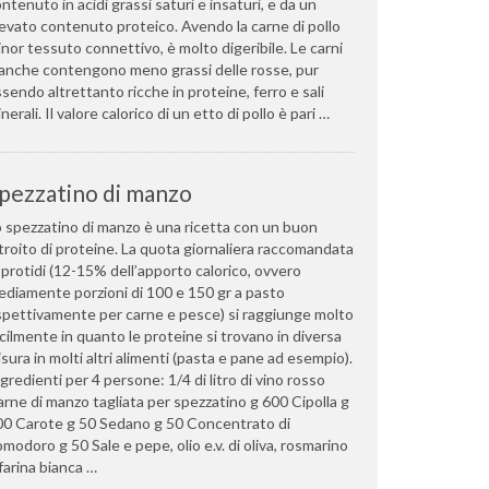
ntenuto in acidi grassi saturi e insaturi, e da un
evato contenuto proteico. Avendo la carne di pollo
nor tessuto connettivo, è molto digeribile. Le carni
anche contengono meno grassi delle rosse, pur
sendo altrettanto ricche in proteine, ferro e sali
nerali. Il valore calorico di un etto di pollo è pari …
pezzatino di manzo
 spezzatino di manzo è una ricetta con un buon
troito di proteine. La quota giornaliera raccomandata
 protidi (12-15% dell’apporto calorico, ovvero
diamente porzioni di 100 e 150 gr a pasto
spettivamente per carne e pesce) si raggiunge molto
cilmente in quanto le proteine si trovano in diversa
sura in molti altri alimenti (pasta e pane ad esempio).
gredienti per 4 persone: 1/4 di litro di vino rosso
rne di manzo tagliata per spezzatino g 600 Cipolla g
00 Carote g 50 Sedano g 50 Concentrato di
modoro g 50 Sale e pepe, olio e.v. di oliva, rosmarino
farina bianca …