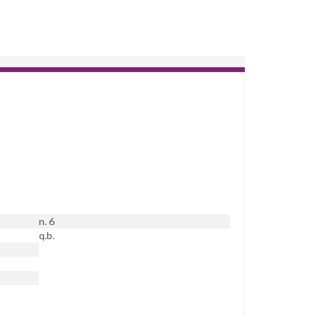
n. 6
q.b.