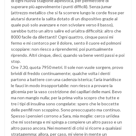
di ogni nuova stagione alpinistica, per permettere di
superare più agevolmente i punti difficili). Senza jumar
(attrezzo metallico che si fa scorrere lungo le corde fisse per
aiutarsi durante la salita dotato di un dispositivo grazie al
quale può solo avanzare e non scivolare verso il basso),
sarebbe tutto un altro salire ed un’altra difficoltà: altro che
8000 facile da dilettanti! Ogni quattro, cinque passi mi
fermo e mi contorco per il dolore, sento il cuore ed polmoni
scoppiare: non riesco a riprendermi; poi puntualmente
riprendo. Altri cinque, dieci, quando va bene venti passi e poi
stop.
Ore 7.30, quota 7950 metri. Il sole non vuole sorgere, provo
brividi di freddo continuamente; qualche volta i denti
partono a battere con una cadenza isterica; l’aria inaridisce
le fauci in modo insopportabile: non riesco a provare la
glicemia per la vaso costrizione dei capillari delle mani. Bevo
ma non mangio nulla; per la prima volta scopro che tutte e
tre i tipi di insulina sono congelate: spero che le boccette
delle penfill non scoppino. Sono preoccupato ma continuo.
Spesso i pensieri corrono a Sara, mia moglie: cerco un’idea
che mi sostenga e mi spinga a compiere un altro passo e un
altro passo ancora. Nei momenti di crisi si ricorre a qualsiasi
stratagemma: allora, per caso, mi viene in mente un