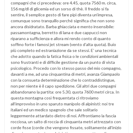
compagni che ci precedeva: ore 4.45, quota 7560 m. circa,
156 mg/dl di glicemia ed un sorso di thè. Il freddo si fa
sentire, il semplice gesto di fare pipì diventa un’impresa,
comunque sono tranquillo perché significa che non sono
ancora disidratato. Barba ghiacciata e mento insensibile:
passamontagna, berretto di lana e due cappucci non
riparano a sufficienza e allora mi rendo conto di quanto
soffino forte i famosi jet stream (vento d’alta quota). Buio
più completo ed estraniazione da se stessi. E’ una tecnica
che adotto quando la fatica fisica o le condizioni ambientali
sono frustranti e di difficile gestione da un punto di vista
psicologico. Procedo con lo stesso passo del mio compagno,
davanti a me, ad una cinquantina di metri, avanza Giampaolo
con la consueta determinazione che lo contraddistingue,
non per niente è il capo spedizione. Gli altri due compagni
abbandonano la partita: ore 5.30, quota 7600 metri circa. In
questa montagna così frequentata ci ritroviamo
all’improvviso in uno sparuto manipolo di alpinisti: noi tre
italiani ed un medico spagnolo che sale solitario
leggermente attardato dietro di noi. Affrontiamo la fascia
rocciosa, un salto di roccia di cinquanta metri attrezzato con
corde fisse (corde che vengono fissate, solitamente all’inizio