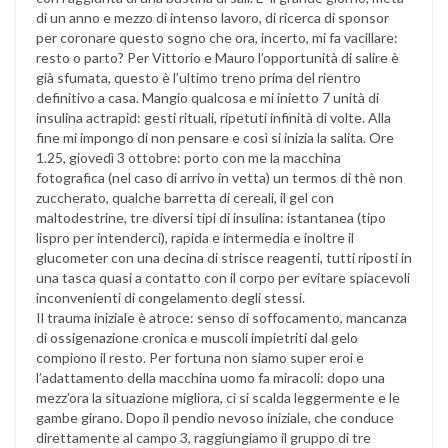
di un anno e mezzo di intenso lavoro, di ricerca di sponsor
per coronare questo sogno che ora, incerto, mi fa vacillare:
resto o parto? Per Vittorio e Mauro l’opportunità di salire è
già sfumata, questo è l’ultimo treno prima del rientro
definitivo a casa. Mangio qualcosa e mi inietto 7 unità di
insulina actrapid: gesti rituali, ripetuti infinità di volte. Alla
fine mi impongo di non pensare e così si inizia la salita. Ore
1.25, giovedì 3 ottobre: porto con me la macchina
fotografica (nel caso di arrivo in vetta) un termos di thè non
zuccherato, qualche barretta di cereali, il gel con
maltodestrine, tre diversi tipi di insulina: istantanea (tipo
lispro per intenderci), rapida e intermedia e inoltre il
glucometer con una decina di strisce reagenti, tutti riposti in
una tasca quasi a contatto con il corpo per evitare spiacevoli
inconvenienti di congelamento degli stessi.
Il trauma iniziale è atroce: senso di soffocamento, mancanza
di ossigenazione cronica e muscoli impietriti dal gelo
compiono il resto. Per fortuna non siamo super eroi e
l’adattamento della macchina uomo fa miracoli: dopo una
mezz’ora la situazione migliora, ci si scalda leggermente e le
gambe girano. Dopo il pendio nevoso iniziale, che conduce
direttamente al campo 3, raggiungiamo il gruppo di tre