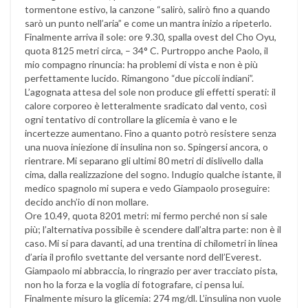
tormentone estivo, la canzone “salirò, salirò fino a quando
sarò un punto nell’aria” e come un mantra inizio a ripeterlo.
Finalmente arriva il sole: ore 9.30, spalla ovest del Cho Oyu,
quota 8125 metri circa, – 34° C. Purtroppo anche Paolo, il
mio compagno rinuncia: ha problemi di vista e non è più
perfettamente lucido. Rimangono “due piccoli indiani”.
L’agognata attesa del sole non produce gli effetti sperati: il
calore corporeo è letteralmente sradicato dal vento, così
ogni tentativo di controllare la glicemia è vano e le
incertezze aumentano. Fino a quanto potrò resistere senza
una nuova iniezione di insulina non so. Spingersi ancora, o
rientrare. Mi separano gli ultimi 80 metri di dislivello dalla
cima, dalla realizzazione del sogno. Indugio qualche istante, il
medico spagnolo mi supera e vedo Giampaolo proseguire:
decido anch’io di non mollare.
Ore 10.49, quota 8201 metri: mi fermo perché non si sale
più; l’alternativa possibile è scendere dall’altra parte: non è il
caso. Mi si para davanti, ad una trentina di chilometri in linea
d’aria il profilo svettante del versante nord dell’Everest.
Giampaolo mi abbraccia, lo ringrazio per aver tracciato pista,
non ho la forza e la voglia di fotografare, ci pensa lui.
Finalmente misuro la glicemia: 274 mg/dl. L’insulina non vuole