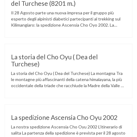
del Turchese (8201 m.)
Il 28 Agosto parte una nuova impresa per il gruppo più
esperto degli alpinisti diabetici partecipanti al trekking sul
Kilimangiaro: la spedizione Ascensia Cho Oyo 2002. La
spedizione è stata organizzata dall’ADIQ (Alpinisti Diabetici
in Quota) ed è composta da sei alpinisti diabetici, da
un’équipe medica e da un gruppo di alpinisti non diabetici.
Raggiungerà …
La storia del Cho Oyu ( Dea del
Turchese)
La storia del Cho Oyu ( Dea del Turchese) La montagna Tra
le montagne più affascinanti della catena himalayana, la più
occidentale della triade che racchiude la Madre della Valle o
dei Venti (il Chomolungma o Monte Everest), la Dea della
Pietra Turchese si eleva lungo il confine nepalese-tibetano
anticipando per il viaggiatore che giunga …
La spedizione Ascensia Cho Oyu 2002
La nostra spedizione Ascensia Cho Oyu 2002 L’itinerario di
salita La partenza della spedizione è prevista per il 28 agosto