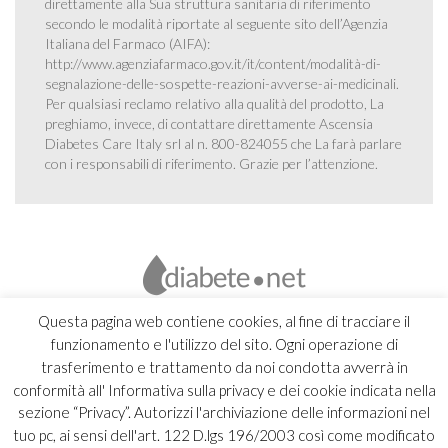
direttamente alla Sua struttura sanitaria di riferimento
secondo le modalità riportate al seguente sito dell’Agenzia
Italiana del Farmaco (AIFA):
http://www.agenziafarmaco.gov.it/it/content/modalità-di-
segnalazione-delle-sospette-reazioni-avverse-ai-medicinali
.
Per qualsiasi reclamo relativo alla qualità del prodotto, La
preghiamo, invece, di contattare direttamente Ascensia
Diabetes Care Italy srl al n. 800-824055 che La farà parlare
con i responsabili di riferimento. Grazie per l’attenzione.
Questa pagina web contiene cookies, al fine di tracciare il
funzionamento e l'utilizzo del sito. Ogni operazione di
trasferimento e trattamento da noi condotta avverrà in
conformità all' Informativa sulla privacy e dei cookie indicata nella
sezione “Privacy”. Autorizzi l'archiviazione delle informazioni nel
tuo pc, ai sensi dell'art. 122 D.lgs 196/2003 così come modificato