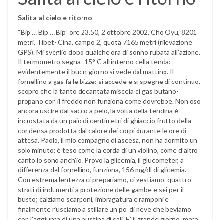
Salita al cielo e ritorno
“Bip … Bip … Bip” ore 23.50, 2 ottobre 2002, Cho Oyu, 8201
metri, Tibet- Cina, campo 2, quota 7165 metri (rilevazione
GPS). Mi sveglio dopo qualche ora di sonno rubata all’azione.
Il termometro segna -15° C all’interno della tenda:
evidentemente il buon giorno si vede dal mattino. Il
fornellino a gas fa le bizze: si accede e si spegne di continuo,
scopro che la tanto decantata miscela di gas butano-
propano con il freddo non funziona come dovrebbe. Non oso
ancora uscire dal sacco a pelo, la volta della tendina è
incrostata da un paio di centimetri di ghiaccio frutto della
condensa prodotta dal calore dei corpi durante le ore di
attesa. Paolo, il mio compagno di ascesa, non ha dormito un
solo minuto: è teso come la corda di un violino, come d’altro
canto lo sono anch’io. Provo la glicemia, il glucometer, a
differenza del fornellino, funziona, 156 mg/dl di glicemia.
Con estrema lentezza ci prepariamo, ci vestiamo: quattro
strati di indumenti a protezione delle gambe e sei per il
busto; calziamo scarponi, imbragatura e ramponi e
finalmente riusciamo a stillare un po’ di neve che beviamo
con l’aggiunta di una bustina di sali. E’ il grande giorno, meta