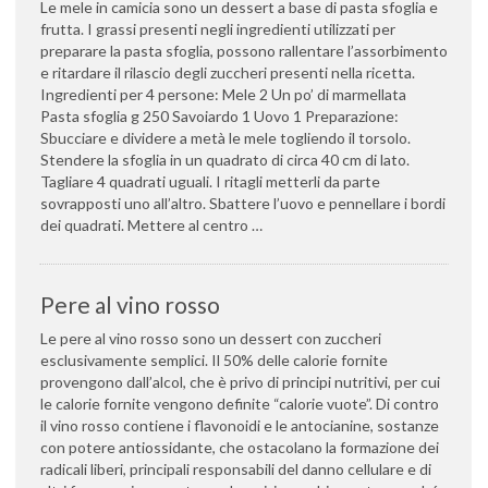
Le mele in camicia sono un dessert a base di pasta sfoglia e
frutta. I grassi presenti negli ingredienti utilizzati per
preparare la pasta sfoglia, possono rallentare l’assorbimento
e ritardare il rilascio degli zuccheri presenti nella ricetta.
Ingredienti per 4 persone: Mele 2 Un po’ di marmellata
Pasta sfoglia g 250 Savoiardo 1 Uovo 1 Preparazione:
Sbucciare e dividere a metà le mele togliendo il torsolo.
Stendere la sfoglia in un quadrato di circa 40 cm di lato.
Tagliare 4 quadrati uguali. I ritagli metterli da parte
sovrapposti uno all’altro. Sbattere l’uovo e pennellare i bordi
dei quadrati. Mettere al centro …
Pere al vino rosso
Le pere al vino rosso sono un dessert con zuccheri
esclusivamente semplici. Il 50% delle calorie fornite
provengono dall’alcol, che è privo di principi nutritivi, per cui
le calorie fornite vengono definite “calorie vuote”. Di contro
il vino rosso contiene i flavonoidi e le antocianine, sostanze
con potere antiossidante, che ostacolano la formazione dei
radicali liberi, principali responsabili del danno cellulare e di