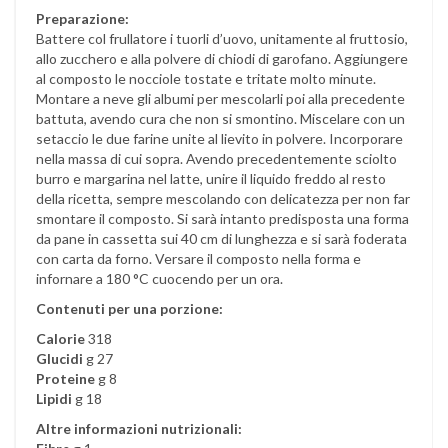
Preparazione:
Battere col frullatore i tuorli d’uovo, unitamente al fruttosio,
allo zucchero e alla polvere di chiodi di garofano. Aggiungere
al composto le nocciole tostate e tritate molto minute.
Montare a neve gli albumi per mescolarli poi alla precedente
battuta, avendo cura che non si smontino. Miscelare con un
setaccio le due farine unite al lievito in polvere. Incorporare
nella massa di cui sopra. Avendo precedentemente sciolto
burro e margarina nel latte, unire il liquido freddo al resto
della ricetta, sempre mescolando con delicatezza per non far
smontare il composto. Si sarà intanto predisposta una forma
da pane in cassetta sui 40 cm di lunghezza e si sarà foderata
con carta da forno. Versare il composto nella forma e
infornare a 180 °C cuocendo per un ora.
Contenuti per una porzione:
Calorie
318
Glucidi
g 27
Proteine
g 8
Lipidi
g 18
Altre informazioni nutrizionali: