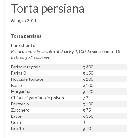
Torta persiana
6 Luglio 2011
Torta persiana
Ingredienti:
Per una forma in cassetta di circa Kg 1,100 da porzionare in 18
fette da g 60 cadauna
Farina integrale
g 300
Farina 0
g 150
Nocciole tostate
g 200
Burro
g 100
Margarina
g 120
Chiodi di garofano in polvere
g 2
Fruttosio
g 100
Zucchero
g 75
Latte
g 150
Uova
3
Lievito
g 10