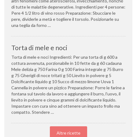
altri fenomeni come aterosclerosi, invecchiamento, nonché
di tutte le malattie degenerative. Ingredienti per 4 persone:
Pere 4 1/2 litro di vino rosso Preparazione: Sbucciare le
pere, dividerle a metà e togliere il torsolo. Posizionarle su
una teglia da forno …
Torta di mele e noci
Torta di mele e noci Ingredienti: Per una torta di g 600 a
cottura avvenuta, porzionabile in 10 fette da g 60 cadauna
Mele delizia g 750 Farina 0 g 100 Farina integrale g 75 Burro
g 75 Gherigli di noce tritati g 50 Lievito in polvere g 5
Dolcificante liquido g 10 Succo di mezzo limone Uova 1
Cannella in polvere un pizzico Preparazione: Porre le farine a
fontana sul tavolo da lavoro e aggiungere il burro, l’uovo, il
lievito in polvere e cinque grammi di dolcificante liquido.
Impastare con cura sino ad ottenere un impasto frollo ma
compatto. Stendere …
Altre ricette