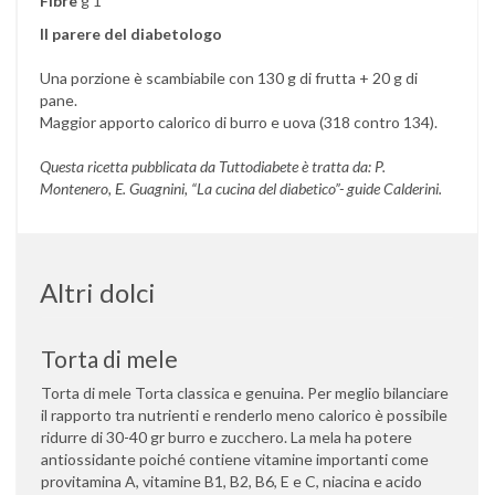
Fibre
g 1
Il parere del diabetologo
Una porzione è scambiabile con 130 g di frutta + 20 g di
pane.
Maggior apporto calorico di burro e uova (318 contro 134).
Questa ricetta pubblicata da Tuttodiabete è tratta da: P.
Montenero, E. Guagnini, “La cucina del diabetico”- guide Calderini.
Altri dolci
Torta di mele
Torta di mele Torta classica e genuina. Per meglio bilanciare
il rapporto tra nutrienti e renderlo meno calorico è possibile
ridurre di 30-40 gr burro e zucchero. La mela ha potere
antiossidante poiché contiene vitamine importanti come
provitamina A, vitamine B1, B2, B6, E e C, niacina e acido