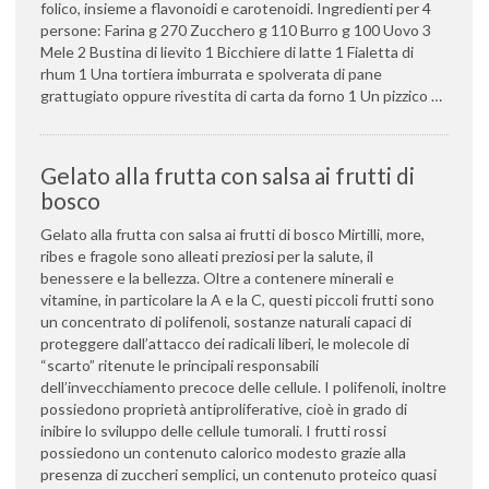
folico, insieme a flavonoidi e carotenoidi. Ingredienti per 4
persone: Farina g 270 Zucchero g 110 Burro g 100 Uovo 3
Mele 2 Bustina di lievito 1 Bicchiere di latte 1 Fialetta di
rhum 1 Una tortiera imburrata e spolverata di pane
grattugiato oppure rivestita di carta da forno 1 Un pizzico …
Gelato alla frutta con salsa ai frutti di
bosco
Gelato alla frutta con salsa ai frutti di bosco Mirtilli, more,
ribes e fragole sono alleati preziosi per la salute, il
benessere e la bellezza. Oltre a contenere minerali e
vitamine, in particolare la A e la C, questi piccoli frutti sono
un concentrato di polifenoli, sostanze naturali capaci di
proteggere dall’attacco dei radicali liberi, le molecole di
“scarto” ritenute le principali responsabili
dell’invecchiamento precoce delle cellule. I polifenoli, inoltre
possiedono proprietà antiproliferative, cioè in grado di
inibire lo sviluppo delle cellule tumorali. I frutti rossi
possiedono un contenuto calorico modesto grazie alla
presenza di zuccheri semplici, un contenuto proteico quasi