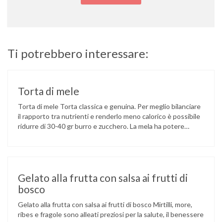
Ti potrebbero interessare:
Torta di mele
Torta di mele Torta classica e genuina. Per meglio bilanciare
il rapporto tra nutrienti e renderlo meno calorico è possibile
ridurre di 30-40 gr burro e zucchero. La mela ha potere
antiossidante poiché contiene vitamine importanti come
provitamina A, vitamine B1, B2, B6, E e C, niacina e acido
folico, insieme a flavonoidi e carotenoidi. …
Gelato alla frutta con salsa ai frutti di
bosco
Gelato alla frutta con salsa ai frutti di bosco Mirtilli, more,
ribes e fragole sono alleati preziosi per la salute, il benessere