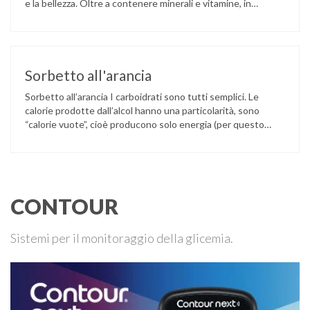
e la bellezza. Oltre a contenere minerali e vitamine, in
particolare la A e la C, questi piccoli frutti sono un
concentrato di polifenoli, sostanze naturali capaci di
proteggere dall’attacco dei radicali liberi, …
Sorbetto all'arancia
Sorbetto all’arancia I carboidrati sono tutti semplici. Le
calorie prodotte dall’alcol hanno una particolarità, sono
“calorie vuote”, cioè producono solo energia (per questo
dessert il 10% delle kcal tot), ma non apportano alcun
principio nutritivo necessario per le funzioni vitali. Può
essere sostituito dall’acqua gasata. L’arancio contiene
vitamina C, con funzioni antiossidanti, partecipa a
formazione e …
CONTOUR
Sistemi per il monitoraggio della glicemia.