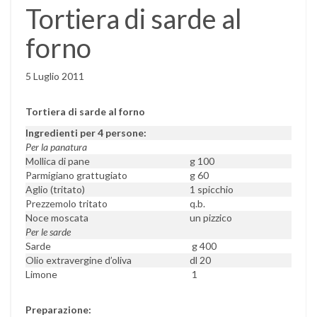
Tortiera di sarde al
forno
5 Luglio 2011
Tortiera di sarde al forno
Ingredienti per 4 persone:
Per la panatura
Mollica di pane
g 100
Parmigiano grattugiato
g 60
Aglio (tritato)
1 spicchio
Prezzemolo tritato
q.b.
Noce moscata
un pizzico
Per le sarde
Sarde
g 400
Olio extravergine d’oliva
dl 20
Limone
1
Preparazione: