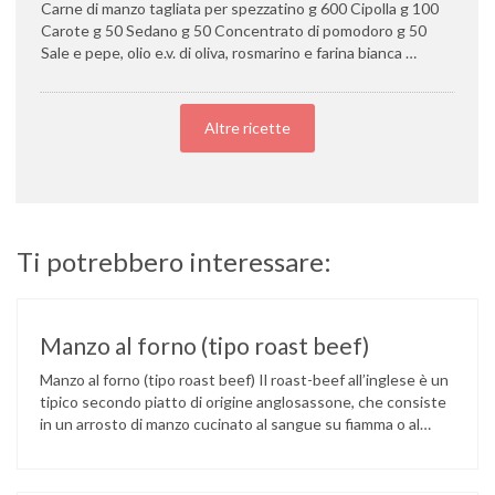
Carne di manzo tagliata per spezzatino g 600 Cipolla g 100
Carote g 50 Sedano g 50 Concentrato di pomodoro g 50
Sale e pepe, olio e.v. di oliva, rosmarino e farina bianca …
Altre ricette
Ti potrebbero interessare:
Manzo al forno (tipo roast beef)
Manzo al forno (tipo roast beef) Il roast-beef all’inglese è un
tipico secondo piatto di origine anglosassone, che consiste
in un arrosto di manzo cucinato al sangue su fiamma o al
forno. La rosolatura su tutti i lati servirà per sigillare i succhi
all’interno. Il contenuto di proteine per ogni 100 gr di carne
è …