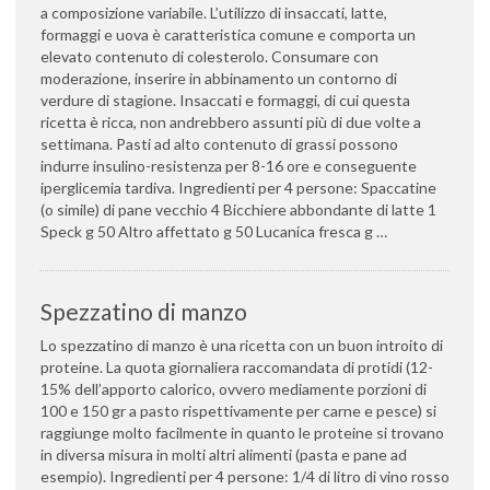
a composizione variabile. L’utilizzo di insaccati, latte,
formaggi e uova è caratteristica comune e comporta un
elevato contenuto di colesterolo. Consumare con
moderazione, inserire in abbinamento un contorno di
verdure di stagione. Insaccati e formaggi, di cui questa
ricetta è ricca, non andrebbero assunti più di due volte a
settimana. Pasti ad alto contenuto di grassi possono
indurre insulino-resistenza per 8-16 ore e conseguente
iperglicemia tardiva. Ingredienti per 4 persone: Spaccatine
(o simile) di pane vecchio 4 Bicchiere abbondante di latte 1
Speck g 50 Altro affettato g 50 Lucanica fresca g …
Spezzatino di manzo
Lo spezzatino di manzo è una ricetta con un buon introito di
proteine. La quota giornaliera raccomandata di protidi (12-
15% dell’apporto calorico, ovvero mediamente porzioni di
100 e 150 gr a pasto rispettivamente per carne e pesce) si
raggiunge molto facilmente in quanto le proteine si trovano
in diversa misura in molti altri alimenti (pasta e pane ad
esempio). Ingredienti per 4 persone: 1/4 di litro di vino rosso