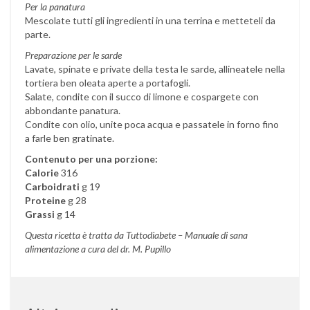
Per la panatura
Mescolate tutti gli ingredienti in una terrina e metteteli da
parte.
Preparazione per le sarde
Lavate, spinate e private della testa le sarde, allineatele nella
tortiera ben oleata aperte a portafogli.
Salate, condite con il succo di limone e cospargete con
abbondante panatura.
Condite con olio, unite poca acqua e passatele in forno fino
a farle ben gratinate.
Contenuto per una porzione:
Calorie
316
Carboidrati
g 19
Proteine
g 28
Grassi
g 14
Questa ricetta è tratta da Tuttodiabete – Manuale di sana
alimentazione a cura del dr. M. Pupillo