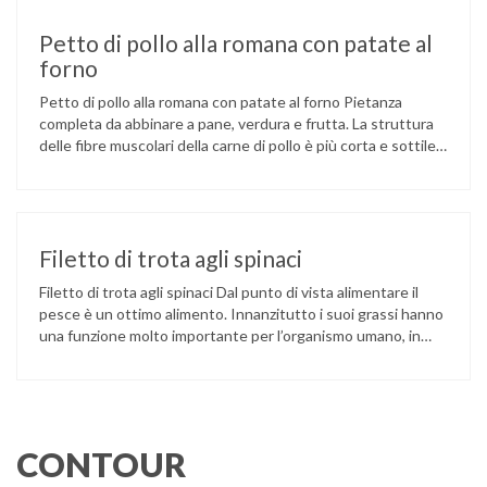
Petto di pollo alla romana con patate al
forno
Petto di pollo alla romana con patate al forno Pietanza
completa da abbinare a pane, verdura e frutta. La struttura
delle fibre muscolari della carne di pollo è più corta e sottile
rispetto alle altre carni, ciò la rende più morbida e tenera,
specialmente se cucinata in modo semplice, ma anche
appetibile, di facile masticazione …
Filetto di trota agli spinaci
Filetto di trota agli spinaci Dal punto di vista alimentare il
pesce è un ottimo alimento. Innanzitutto i suoi grassi hanno
una funzione molto importante per l’organismo umano, in
particolare l’acido eicosapentaenoico. La concentrazione di
lipidi nel pesce è molto variabile (dallo 0,1 al 30%) e, al
contrario di quelli contenuti nelle carni bovine e …
CONTOUR