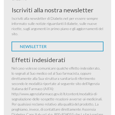
Iscriviti alla nostra newsletter
Iscriviti alla newsletter di Diabete.net per essere sempre
informato sulle notizie riguardanti il diabete, sulle nuove
ricette, sugli argomenti in primo piano e gli aggiornamenti del
sito.
NEWSLETTER
Effetti indesiderati
Nel caso volesse comunicare qualche effetto indesiderato,
lo segnali al Suo medico od al Suo farmacista, oppure
direttamente alla Sua struttura sanitaria di riferimento
secondo le modalità riportate al seguente sito dell’Agenzia
Italiana del Farmaco (AIFA):
http://www.agenziafarmaco.gov.it/it/content/modalità-di-
segnalazione-delle-sospette-reazioni-avverse-ai-medicinali
.
Per qualsiasi reclamo relativo alla qualità del prodotto, La
preghiamo, invece, di contattare direttamente Ascensia
Diabetes Care Italy srl al n. 800-824055 che La farà parlare