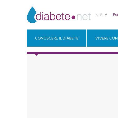
A
Per
A
A
CONOSCERE IL DIABETE
VIVERE CON 