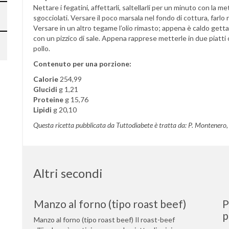
Nettare i fegatini, affettarli, saltellarli per un minuto con la metà
sgocciolati. Versare il poco marsala nel fondo di cottura, farlo r
Versare in un altro tegame l’olio rimasto; appena è caldo gett
con un pizzico di sale. Appena rapprese metterle in due piatti ca
pollo.
Contenuto per una porzione:
Calorie
254,99
Glucidi
g 1,21
Proteine
g 15,76
Lipidi
g 20,10
Questa ricetta pubblicata da Tuttodiabete è tratta da: P. Montenero, E
Altri secondi
Manzo al forno (tipo roast beef)
P
p
Manzo al forno (tipo roast beef) Il roast-beef