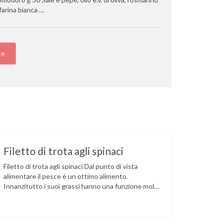
farina bianca …
te
Filetto di trota agli spinaci
Filetto di trota agli spinaci Dal punto di vista
alimentare il pesce è un ottimo alimento.
Innanzitutto i suoi grassi hanno una funzione molto
importante per l’organismo umano, in particolare
l’acido eicosapentaenoico. La concentrazione di
lipidi nel pesce è molto variabile (dallo 0,1 al 30%) e,