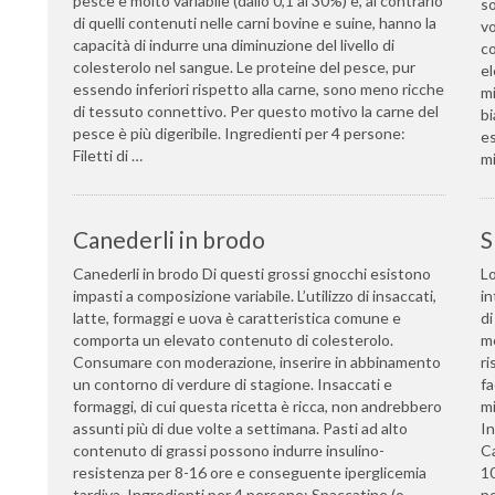
pesce è molto variabile (dallo 0,1 al 30%) e, al contrario
so
di quelli contenuti nelle carni bovine e suine, hanno la
vo
capacità di indurre una diminuzione del livello di
co
colesterolo nel sangue. Le proteine del pesce, pur
el
essendo inferiori rispetto alla carne, sono meno ricche
mi
di tessuto connettivo. Per questo motivo la carne del
bi
pesce è più digeribile. Ingredienti per 4 persone:
es
Filetti di …
mi
Canederli in brodo
S
Canederli in brodo Di questi grossi gnocchi esistono
Lo
impasti a composizione variabile. L’utilizzo di insaccati,
in
latte, formaggi e uova è caratteristica comune e
di
comporta un elevato contenuto di colesterolo.
me
Consumare con moderazione, inserire in abbinamento
ri
un contorno di verdure di stagione. Insaccati e
fa
formaggi, di cui questa ricetta è ricca, non andrebbero
mi
assunti più di due volte a settimana. Pasti ad alto
In
contenuto di grassi possono indurre insulino-
Ca
resistenza per 8-16 ore e conseguente iperglicemia
1
tardiva. Ingredienti per 4 persone: Spaccatine (o
po