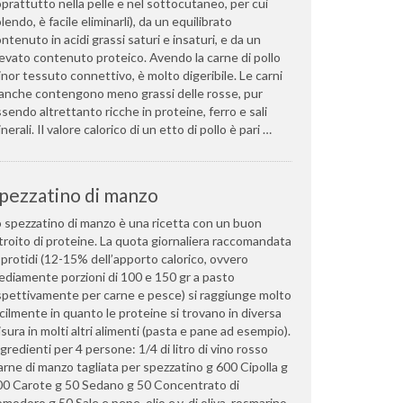
prattutto nella pelle e nel sottocutaneo, per cui
lendo, è facile eliminarli), da un equilibrato
ntenuto in acidi grassi saturi e insaturi, e da un
evato contenuto proteico. Avendo la carne di pollo
nor tessuto connettivo, è molto digeribile. Le carni
anche contengono meno grassi delle rosse, pur
sendo altrettanto ricche in proteine, ferro e sali
nerali. Il valore calorico di un etto di pollo è pari …
pezzatino di manzo
 spezzatino di manzo è una ricetta con un buon
troito di proteine. La quota giornaliera raccomandata
 protidi (12-15% dell’apporto calorico, ovvero
diamente porzioni di 100 e 150 gr a pasto
spettivamente per carne e pesce) si raggiunge molto
cilmente in quanto le proteine si trovano in diversa
sura in molti altri alimenti (pasta e pane ad esempio).
gredienti per 4 persone: 1/4 di litro di vino rosso
rne di manzo tagliata per spezzatino g 600 Cipolla g
00 Carote g 50 Sedano g 50 Concentrato di
modoro g 50 Sale e pepe, olio e.v. di oliva, rosmarino