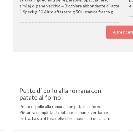
simile) di pane vecchio 4 Bicchiere abbondante di latte
e 
1 Speck g 50 Altro affettato g 50 Lucanica fresca g …
Altre ricet
Petto di pollo alla romana con
patate al forno
Petto di pollo alla romana con patate al forno
Pietanza completa da abbinare a pane, verdura e
frutta. La struttura delle fibre muscolari della carne
di pollo è più corta e sottile rispetto alle altre carni,
ciò la rende più morbida e tenera, specialmente se