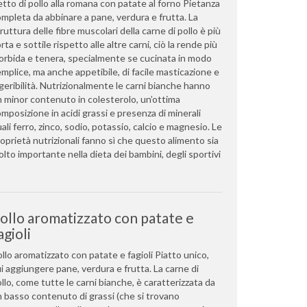
tto di pollo alla romana con patate al forno Pietanza
mpleta da abbinare a pane, verdura e frutta. La
ruttura delle fibre muscolari della carne di pollo è più
rta e sottile rispetto alle altre carni, ciò la rende più
rbida e tenera, specialmente se cucinata in modo
mplice, ma anche appetibile, di facile masticazione e
geribilità. Nutrizionalmente le carni bianche hanno
 minor contenuto in colesterolo, un’ottima
mposizione in acidi grassi e presenza di minerali
ali ferro, zinco, sodio, potassio, calcio e magnesio. Le
oprietà nutrizionali fanno sì che questo alimento sia
lto importante nella dieta dei bambini, degli sportivi
ollo aromatizzato con patate e
agioli
llo aromatizzato con patate e fagioli Piatto unico,
i aggiungere pane, verdura e frutta. La carne di
llo, come tutte le carni bianche, è caratterizzata da
 basso contenuto di grassi (che si trovano