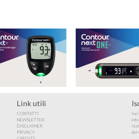
cucinata in modo semplice, ma anche appetibile, di
facile masticazione …
Link utili
Is
CONTATTI
Iscr
NEWSLETTER
info
DISCLAIMER
rice
PRIVACY
del 
CREDITS