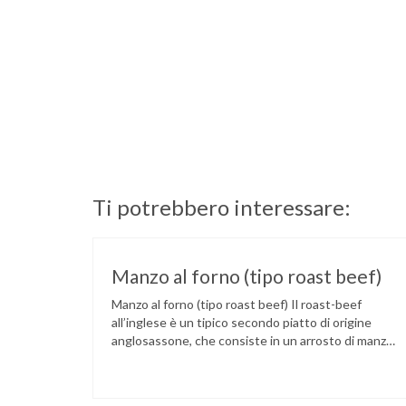
Ti potrebbero interessare:
Manzo al forno (tipo roast beef)
Manzo al forno (tipo roast beef) Il roast-beef
all’inglese è un tipico secondo piatto di origine
anglosassone, che consiste in un arrosto di manzo
cucinato al sangue su fiamma o al forno. La
rosolatura su tutti i lati servirà per sigillare i succhi
all’interno. Il contenuto di proteine per ogni 100 gr