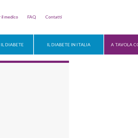
 il medico
FAQ
Contatti
IL DIABETE
IL DIABETE IN ITALIA
A TAVOLA CO