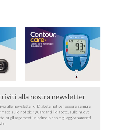
al contrario di quelli contenuti nelle carni bovine e
…
criviti alla nostra newsletter
iviti alla newsletter di Diabete.net per essere sempre
rmato sulle notizie riguardanti il diabete, sulle nuove
tte, sugli argomenti in primo piano e gli aggiornamenti
sito.