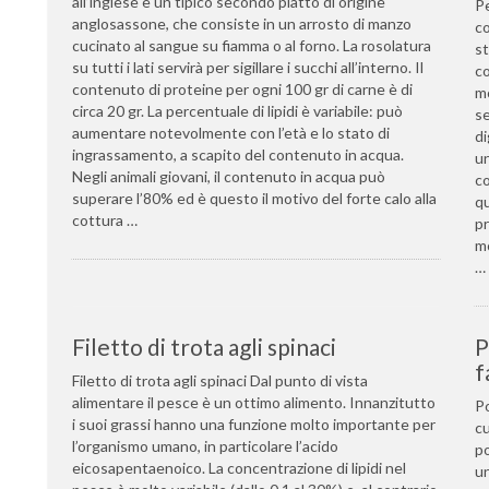
all’inglese è un tipico secondo piatto di origine
Pe
anglosassone, che consiste in un arrosto di manzo
co
cucinato al sangue su fiamma o al forno. La rosolatura
st
su tutti i lati servirà per sigillare i succhi all’interno. Il
co
contenuto di proteine per ogni 100 gr di carne è di
mo
circa 20 gr. La percentuale di lipidi è variabile: può
se
aumentare notevolmente con l’età e lo stato di
di
ingrassamento, a scapito del contenuto in acqua.
un
Negli animali giovani, il contenuto in acqua può
co
superare l’80% ed è questo il motivo del forte calo alla
qu
cottura …
pr
mo
…
Filetto di trota agli spinaci
P
f
Filetto di trota agli spinaci Dal punto di vista
alimentare il pesce è un ottimo alimento. Innanzitutto
Po
i suoi grassi hanno una funzione molto importante per
cu
l’organismo umano, in particolare l’acido
po
eicosapentaenoico. La concentrazione di lipidi nel
un