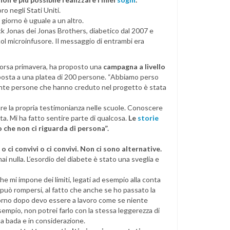
o negli Stati Uniti.
 giorno è uguale a un altro.
ck Jonas dei Jonas Brothers, diabetico dal 2007 e
col microinfusore. Il messaggio di entrambi era
scorsa primavera, ha proposto una
campagna a livello
sposta a una platea di 200 persone. “Abbiamo perso
tante persone che hanno creduto nel progetto è stata
are la propria testimonianza nelle scuole. Conoscere
ta. Mi ha fatto sentire parte di qualcosa.
Le
storie
 che non ci riguarda di persona”.
 ci convivi o ci convivi. Non ci sono alternative.
mai nulla. L’esordio del diabete è stato una sveglia e
 mi impone dei limiti, legati ad esempio alla conta
e può rompersi, al fatto che anche se ho passato la
giorno dopo devo essere a lavoro come se niente
esempio, non potrei farlo con la stessa leggerezza di
 a bada e in considerazione.