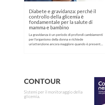
Diabete e gravidanza: perché il
controllo della glicemia è
fondamentale per la salute di
mamma e bambino
La gravidanza è un periodo di profondi cambiamenti
per l’organismo della donna e richiede
un’attenzione ancora maggiore quando è presente
il diabete. Che la condizione fosse già nota prima
del concepimento, come nel caso del diabete di
tipo 1 o di tipo 2, oppure compaia per la prima volta
durante la gestazione (diabete gestazionale),
mantenere …
CONTOUR
Sistemi per il monitoraggio della
glicemia.