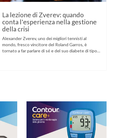
La lezione di Zverev: quando
conta l'esperienza nella gestione
della crisi
Alexander Zverev, uno dei migliori tennisti al
mondo, fresco vincitore del Roland Garros, è
tornato a far parlare di sé e del suo diabete di tipo
1 dopo la semifinale del torneo di Halle, persa
contro Taylor Fritz. Il tennista tedesco ha
raccontato che un malfunzionamento del sensore
per il monitoraggio continuo del glucosio (CGM) …