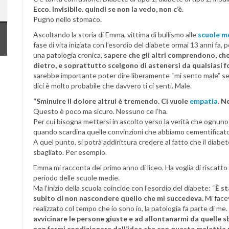
Ecco. Invisibile. quindi se non la vedo, non c’è.
Pugno nello stomaco.
Ascoltando la storia di Emma, vittima di bullismo alle
scuole m
fase di vita iniziata con l’esordio del diabete ormai 13 anni fa
una patologia cronica,
sapere che gli altri comprendono, che 
dietro, e soprattutto scelgono di astenersi da qualsiasi fo
sarebbe importante poter dire liberamente “mi sento male” sen
dici è molto probabile che davvero ti ci senti. Male.
“Sminuire il dolore altrui è tremendo. Ci vuole
empatia
. N
Questo è poco ma sicuro. Nessuno ce l’ha.
Per cui bisogna mettersi in ascolto verso la verità che ognun
quando scardina quelle convinzioni che abbiamo cementificato 
A quel punto, si potrà addirittura credere al fatto che il diab
sbagliato. Per esempio.
Emma mi racconta del primo anno di liceo. Ha voglia di riscatto
periodo delle scuole medie.
Ma l’inizio della scuola coincide con l’esordio del diabete: “
È st
subito di non nascondere quello che mi succedeva.
Mi facev
realizzato col tempo che io sono io, la patologia fa parte di me.
avvicinare le persone giuste e ad allontanarmi da quelle s
non farmi condizionare dall’idea che con questa malattia n