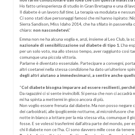
Ho fatto un’esperienza di studio in Gran Bretagna e una di lavor
Il diabete è un lavoro
full time
. La terapia va modulata e nessun
Ci sono stati due personaggi famosi che mi hanno ispirato: Ni
Sierra Sandison, Miss Idaho 2014, che ha sfilato in passerella 
chiaro:
non nascondetevi
.”
Emma non ne ha alcuna voglia e, anzi, insieme al Leo Club, la 
nazionale di sensibilizzazione sul diabete di tipo 1
. L’ha e
per un solo voto, ma allo stesso tempo, aver raggiunto così 
comunque una piccola vittoria.
Parlarne è diventato essenziale. Partecipare a convegni, port
altri coetanei nella stessa condizione ha dato un’ulteriore spin
degli altri aiutano a immedesimarsi, a sentire anche quello
“
Col diabete bisogna imparare ad essere resilienti, perché o
Da ragazzini ci si sente invincibili. Si pensa che non ci accadrà 
mi ha spinta a mettermi in gioco ancora di più.
Non voglio essere frenata dal diabete. Ma non posso negare che
dei carboidrati, alle ipoglicemie notturne, al microinfusore ch
notte in bianco a lottare per la mia stessa vita, comunque il 
fosse. E se volessi trasferirmi dall’altra parte del mondo, per 
chi il diabete non ce l’ha. Ci sono davvero mille cose da tenere