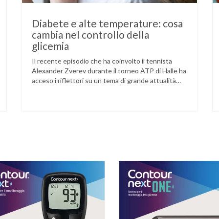
Diabete e alte temperature: cosa
cambia nel controllo della
glicemia
Il recente episodio che ha coinvolto il tennista
Alexander Zverev durante il torneo ATP di Halle ha
acceso i riflettori su un tema di grande attualità
per chi convive con il diabete. L’atleta, che ha il
diabete di tipo 1, ha raccontato che un’anomalia
nella rilevazione del sensore di monitoraggio del
glucosio lo aveva portato …