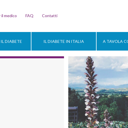
 il medico
FAQ
Contatti
IL DIABETE
IL DIABETE IN ITALIA
A TAVOLA CO