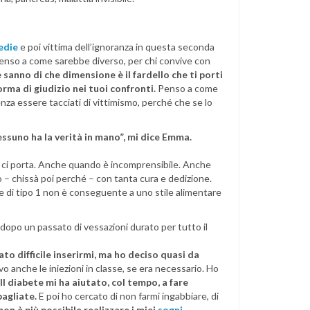
edie
e poi vittima dell’ignoranza in questa seconda
, penso a come sarebbe diverso, per chi convive con
sanno di che dimensione è il fardello che ti porti
rma di giudizio nei tuoi confronti.
Penso a come
za essere tacciati di vittimismo, perché che se lo
essuno ha la verità in mano”, mi dice Emma.
o ci porta. Anche quando è incomprensibile. Anche
– chissà poi perché – con tanta cura e dedizione.
ete di tipo 1 non è conseguente a uno stile alimentare
 dopo un passato di vessazioni durato per tutto il
ato difficile inserirmi, ma ho deciso quasi da
o anche le iniezioni in classe, se era necessario. Ho
Il diabete mi ha aiutato, col tempo, a fare
bagliate.
E poi ho cercato di non farmi ingabbiare, di
on è più possibile realizzare i miei
sogni
.