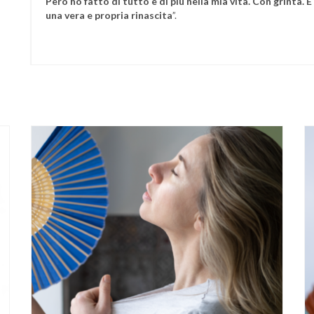
Però ho fatto di tutto e di più nella mia vita. Con grinta.
una vera e propria rinascita
”.