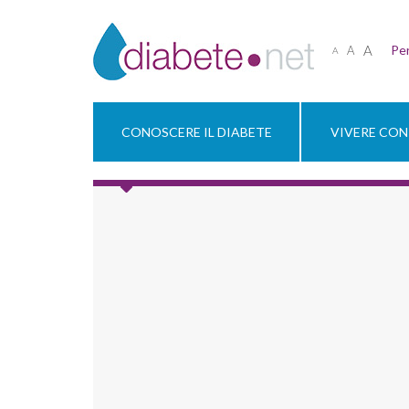
A
Per
A
A
CONOSCERE IL DIABETE
VIVERE CON 