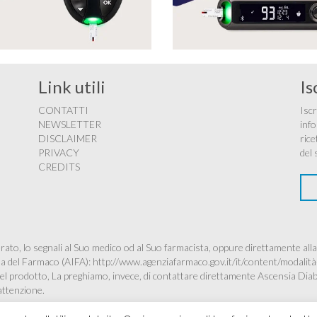
Link utili
Is
CONTATTI
Iscr
NEWSLETTER
info
DISCLAIMER
rice
PRIVACY
del 
CREDITS
ato, lo segnali al Suo medico od al Suo farmacista, oppure direttamente alla
ana del Farmaco (AIFA):
http://www.agenziafarmaco.gov.it/it/content/modalità
à del prodotto, La preghiamo, invece, di contattare direttamente Ascensia Dia
’attenzione.