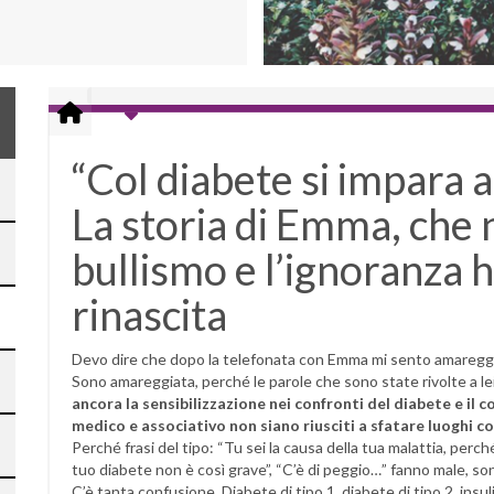
“Col diabete si impara a
La storia di Emma, che 
bullismo e l’ignoranza h
rinascita
Devo dire che dopo la telefonata con Emma mi sento amaregg
Sono amareggiata, perché le parole che sono state rivolte a lei
ancora la sensibilizzazione nei confronti del diabete e il
medico e associativo non siano riusciti a sfatare luoghi c
Perché frasi del tipo: “Tu sei la causa della tua malattia, perch
tuo diabete non è così grave”, “C’è di peggio…” fanno male, s
C’è tanta confusione. Diabete di tipo 1, diabete di tipo 2, insuli