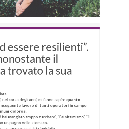
d essere resilienti”.
nonostante il
a trovato la sua
iata.
, nel corso degli anni, mi fanno capire
quanto
 conseguente lavoro di tanti operatori in campo
omuni dolorosi
.
é hai mangiato troppo zucchero”, “Fai vittimismo”, “il
ono un pugno nello stomaco.
na, pancreas, malattia invisibile.