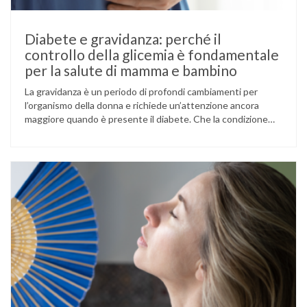
Diabete e gravidanza: perché il
controllo della glicemia è fondamentale
per la salute di mamma e bambino
La gravidanza è un periodo di profondi cambiamenti per
l’organismo della donna e richiede un’attenzione ancora
maggiore quando è presente il diabete. Che la condizione
fosse già nota prima del concepimento, come nel caso del
diabete di tipo 1 o di tipo 2, oppure compaia per la prima
volta durante la gestazione (diabete gestazionale),
mantenere …