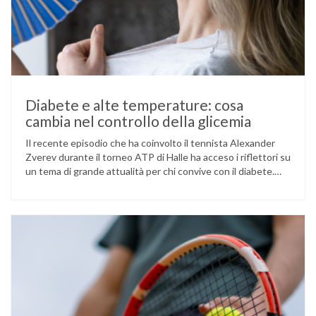
Diabete e alte temperature: cosa
cambia nel controllo della glicemia
Il recente episodio che ha coinvolto il tennista Alexander
Zverev durante il torneo ATP di Halle ha acceso i riflettori su
un tema di grande attualità per chi convive con il diabete.
L’atleta, che ha il diabete di tipo 1, ha raccontato che
un’anomalia nella rilevazione del sensore di monitoraggio del
glucosio lo aveva portato …