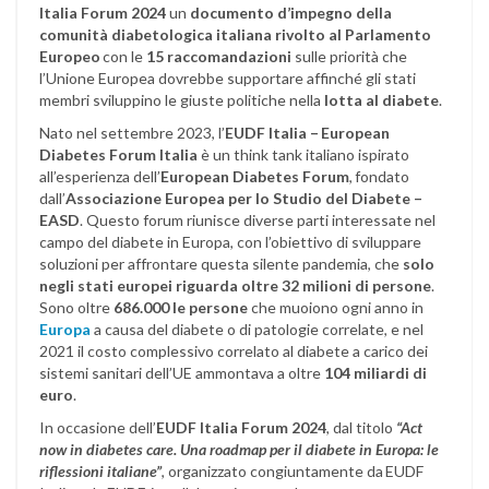
Italia Forum 2024
un
documento d’impegno della
comunità diabetologica italiana
rivolto al Parlamento
Europeo
con le
15 raccomandazioni
sulle priorità che
l’Unione Europea dovrebbe supportare affinché gli stati
membri sviluppino le giuste politiche nella
lotta al diabete
.
Nato nel settembre 2023, l’
EUDF Italia – European
Diabetes Forum Italia
è un think tank italiano ispirato
all’esperienza dell’
European Diabetes Forum
, fondato
dall’
Associazione Europea per lo Studio del Diabete –
EASD
. Questo forum riunisce diverse parti interessate nel
campo del diabete in Europa, con l’obiettivo di sviluppare
soluzioni per affrontare questa silente pandemia, che
solo
negli stati europei riguarda oltre 32 milioni di persone
.
Sono oltre
686.000 le persone
che muoiono ogni anno in
Europa
a causa del diabete o di patologie correlate, e nel
2021 il costo complessivo correlato al diabete a carico dei
sistemi sanitari dell’UE ammontava a oltre
104 miliardi di
euro
.
In occasione dell’
EUDF Italia Forum 2024
, dal titolo
“Act
now in diabetes care. Una roadmap per il diabete in Europa: le
riflessioni italiane”
, organizzato congiuntamente da EUDF