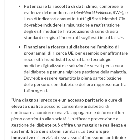
Potenziare la raccolta di dati clinici
, comprese le
evidenze del mondo reale (
Real-World Evidence
, RWE), e
l’uso di indicatori comuni in tutti gli Stati Membri. Ciò
dovrebbe includere la misurazione e registrazione
degli esiti mediante l’introduzione di serie di esiti
standard e registri incentrati sugli esiti in tutta l’UE.
Finanziare la ricerca sul diabete nell’ambito di
programmi di ricerca UE
, per esempio per affrontare
necessità insoddisfatte, sfruttare tecnologie
mediche digitalizzate e soluzioni e servizi per la cura
del diabete e per una migliore gestione della malattia.
Dovrebbe essere garantita la piena partecipazione
delle persone con diabete e dei loro rappresentanti a
tali progetti.
“Una
diagnosi precoce
e un
accesso paritario a cure di
elevata qualità
possono consentire ai diabetici di
continuare a condurre una vita appagante e di fornire il loro
pieno contributo alla società. Un’efficace prevenzione e
gestione del diabete può offrire una
maggiore resilienza e
sostenibilità dei sistemi sanitari
. Le
tecnologie
innovative
e i servizi ad esse associati possono contribuire