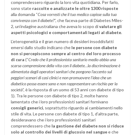
comprendessero riguardo la loro vita quotidiana. Per farlo,
sono state
raccolte e analizzate le oltre 1300 risposte
alla domanda “
Cosa vorresti che il tuo medico capisse sulla tua
convivenza con il diabete?
“, che faceva parte di Diabetes Miles-
2, un’indagine australiana che aveva lo scopo di
valutare gli
aspetti psicologici e comportamentali legati al diabete
.
L’eterogeneità e il gran numero di desideri insoddisfatti
emersi dallo studio indicano che
le persone con diabete
non si percepiscono sempre al centro del loro processo
di cura
(“
Credo che il professionista sanitario medio abbia una
scarsa comprensione della vita con il diabete…la discriminazione è
alimentata dagli operatori sanitari che pongono l’accento sul
peggiori scenari di casi clinici e non promuovere l’idea che un
diabetico possa essere sano e non rappresentare un rischio per la
società
”, è la risposta di un uomo di 53 anni con diabete di tipo
1). Tra le persone con diabete di tipo 2, molte hanno
lamentato che i loro professionisti sanitari fornivano
consigli generici
, soprattutto riguardo ai cambiamenti nello
stile di vita. Le persone con diabete di tipo 1, d’altra parte,
desideravano che i loro professionisti sanitari
comprendessero che
la gestione del diabete non si riduce
solo al controllo dei livelli di glucosio nel sangue
e che