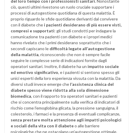
del loro tempo con i professionisti sanitari
. Nonostante
ciò, questi ultimi rivestono un ruolo cruciale supportare i
processi di autogestione quotidiana di questa malattia. È
proprio riguardo le sfide quotidiane derivanti dal convivere
con il diabete che
i pazienti desiderano di più essere visti,
compresi e supportati
: gli studi condotti per indagare la
comunicazione tra pazienti con diabete e i propri medici
hanno rivelato che i primi desiderano soprattutto che i
secondi capiscano le
difficoltà legate all’autogestione
della malattia
, riconoscendo che non è sempre facile
seguire le complesse serie di indicazioni fornite dagli
operatori sanitari. Inoltre, il diabete ha un
impatto sociale
ed emotivo significativo
, e i pazienti si sentono spesso gli
unici esperti della loro esperienza vissuta con la malattia. Da
diversi studi invece emerge che
l’assistenza clinica del
diabete spesso viene ridotta alla sola dimensione
biomedica
, con il rapporto tra operatori sanitari e pazienti
che si concentra principalmente sulla verifica di indicatori di
rischio come l’emoglobina glicata, la pressione sanguigna, il
colesterolo, i farmaci e la presenza di eventuali complicanze,
senza prestare molta attenzione agli impatti psicologici
e sociali della vita con il diabete
o alle barriere
psicologiche che ne ostacolano un’autogestione ottimale.