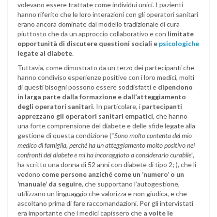
volevano essere trattate come individui unici. I pazienti
hanno riferito che le loro interazioni con gli operatori sanitari
erano ancora dominate dal modello tradizionale di cura
piuttosto che da un approccio collaborativo e con
limitate
opportunità di discutere questioni sociali e
psicologiche
legate al diabete
.
Tuttavia, come dimostrato da un terzo dei partecipanti che
hanno condiviso esperienze positive con i loro medici, molti
di questi bisogni possono essere soddisfatti e
dipendono
in larga parte dalla formazione e dall’atteggiamento
degli operatori sanitari
. In particolare, i
partecipanti
apprezzano gli operatori sanitari empatici
, che hanno
una forte comprensione del diabete e delle sfide legate alla
gestione di questa condizione (“
Sono molto contenta del mio
medico di famiglia, perché ha un atteggiamento molto positivo nei
confronti del diabete e mi ha incoraggiato a considerarlo curabile
”,
ha scritto una donna di 52 anni con diabete di tipo 2; ), che li
vedono
come persone anziché come un ‘numero’ o un
‘manuale’ da seguire
, che supportano l’autogestione,
utilizzano un linguaggio che valorizza e non giudica, e che
ascoltano prima di fare raccomandazioni. Per gli intervistati
era importante che i medici capissero che
a volte le