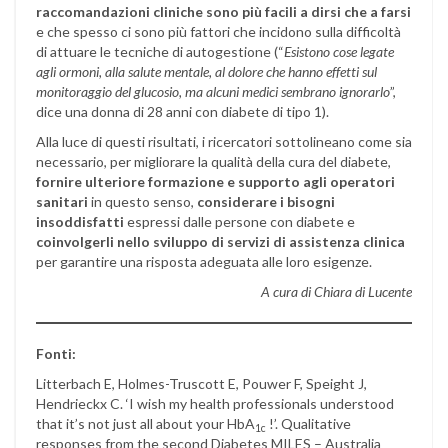
raccomandazioni cliniche sono più facili a dirsi che a farsi
e che spesso ci sono più fattori che incidono sulla difficoltà
di attuare le tecniche di autogestione (“
Esistono cose legate
agli ormoni, alla salute mentale, al dolore che hanno effetti sul
monitoraggio del glucosio, ma alcuni medici sembrano ignorarlo
”,
dice una donna di 28 anni con diabete di tipo 1).
Alla luce di questi risultati, i ricercatori sottolineano come sia
necessario, per migliorare la qualità della cura del diabete,
fornire ulteriore formazione e supporto agli operatori
sanitari
in questo senso,
considerare i bisogni
insoddisfatti
espressi dalle persone con diabete e
coinvolgerli nello sviluppo di servizi di assistenza clinica
per garantire una risposta adeguata alle loro esigenze.
A cura di Chiara di Lucente
Fonti:
Litterbach E, Holmes-Truscott E, Pouwer F, Speight J,
Hendrieckx C. ‘I wish my health professionals understood
that it’s not just all about your HbA
!’. Qualitative
1c
responses from the second Diabetes MILES – Australia