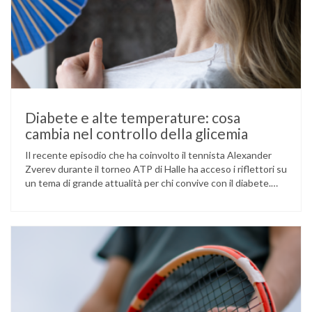
Diabete e alte temperature: cosa
cambia nel controllo della glicemia
Il recente episodio che ha coinvolto il tennista Alexander
Zverev durante il torneo ATP di Halle ha acceso i riflettori su
un tema di grande attualità per chi convive con il diabete.
L’atleta, che ha il diabete di tipo 1, ha raccontato che
un’anomalia nella rilevazione del sensore di monitoraggio del
glucosio lo aveva portato …