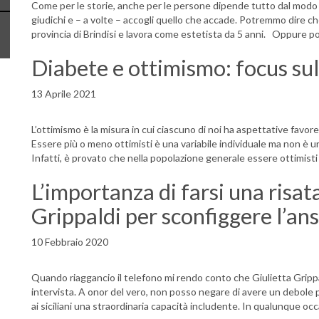
Come per le storie, anche per le persone dipende tutto dal modo in 
giudichi e – a volte – accogli quello che accade. Potremmo dire che
provincia di Brindisi e lavora come estetista da 5 anni. Oppure p
Diabete e ottimismo: focus sul
13 Aprile 2021
L’ottimismo è la misura in cui ciascuno di noi ha aspettative favore
Essere più o meno ottimisti è una variabile individuale ma non è un 
Infatti, è provato che nella popolazione generale essere ottimisti
L’importanza di farsi una risata
Grippaldi per sconfiggere l’an
10 Febbraio 2020
Quando riaggancio il telefono mi rendo conto che Giulietta Grippaldi
intervista. A onor del vero, non posso negare di avere un debole per 
ai siciliani una straordinaria capacità includente. In qualunque oc