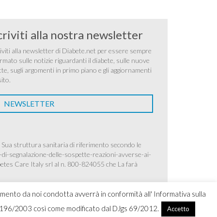
criviti alla nostra newsletter
iviti alla newsletter di Diabete.net per essere sempre
rmato sulle notizie riguardanti il diabete, sulle nuove
tte, sugli argomenti in primo piano e gli aggiornamenti
sito.
NEWSLETTER
 Sua struttura sanitaria di riferimento secondo le
-di-segnalazione-delle-sospette-reazioni-avverse-ai-
betes Care Italy srl al n. 800-824055 che La farà
amento da noi condotta avverrà in conformità all' Informativa sulla
.lgs 196/2003 così come modificato dal D.lgs 69/2012.
Accetto