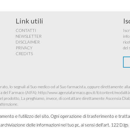
Link utili
Is
CONTATTI
Iscr
NEWSLETTER
info
DISCLAIMER
rice
PRIVACY
del 
CREDITS
ato, lo segnali al Suo medico od al Suo farmacista, oppure direttamente alla
ana del Farmaco (AIFA):
http://www.agenziafarmaco.gov.it/it/content/modalità
à del prodotto, La preghiamo, invece, di contattare direttamente Ascensia Dia
’attenzione.
namento e l'utilizzo del sito. Ogni operazione di trasferimento e tratt
 l'archiviazione delle informazioni nel tuo pc, ai sensi dell'art. 122 D