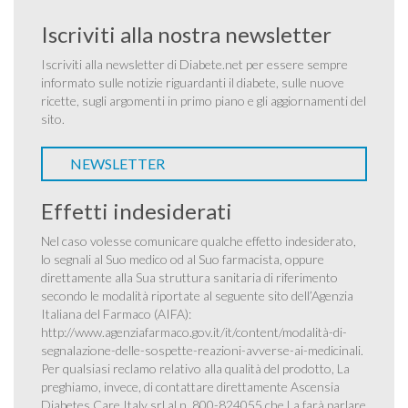
Iscriviti alla nostra newsletter
Iscriviti alla newsletter di Diabete.net per essere sempre
informato sulle notizie riguardanti il diabete, sulle nuove
ricette, sugli argomenti in primo piano e gli aggiornamenti del
sito.
NEWSLETTER
Effetti indesiderati
Nel caso volesse comunicare qualche effetto indesiderato,
lo segnali al Suo medico od al Suo farmacista, oppure
direttamente alla Sua struttura sanitaria di riferimento
secondo le modalità riportate al seguente sito dell’Agenzia
Italiana del Farmaco (AIFA):
http://www.agenziafarmaco.gov.it/it/content/modalità-di-
segnalazione-delle-sospette-reazioni-avverse-ai-medicinali
.
Per qualsiasi reclamo relativo alla qualità del prodotto, La
preghiamo, invece, di contattare direttamente Ascensia
Diabetes Care Italy srl al n. 800-824055 che La farà parlare