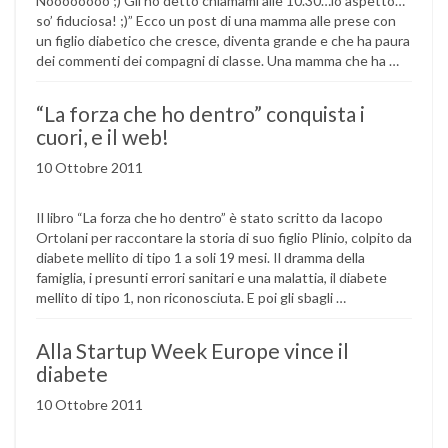
Noooooooo ;) Gli ho detto chiamami alle 10.30…io aspetto…
so’ fiduciosa! ;)” Ecco un post di una mamma alle prese con
un figlio diabetico che cresce, diventa grande e che ha paura
dei commenti dei compagni di classe. Una mamma che ha …
“La forza che ho dentro” conquista i
cuori, e il web!
10 Ottobre 2011
Il libro “La forza che ho dentro” è stato scritto da Iacopo
Ortolani per raccontare la storia di suo figlio Plinio, colpito da
diabete mellito di tipo 1 a soli 19 mesi. Il dramma della
famiglia, i presunti errori sanitari e una malattia, il diabete
mellito di tipo 1, non riconosciuta. E poi gli sbagli …
Alla Startup Week Europe vince il
diabete
10 Ottobre 2011