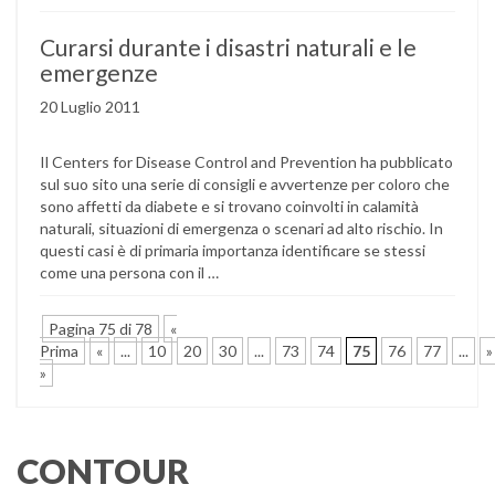
Curarsi durante i disastri naturali e le
emergenze
20 Luglio 2011
Il Centers for Disease Control and Prevention ha pubblicato
sul suo sito una serie di consigli e avvertenze per coloro che
sono affetti da diabete e si trovano coinvolti in calamità
naturali, situazioni di emergenza o scenari ad alto rischio. In
questi casi è di primaria importanza identificare se stessi
come una persona con il …
Pagina 75 di 78
«
Prima
«
...
10
20
30
...
73
74
75
76
77
...
»
»
CONTOUR