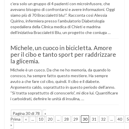
c’era solo un gruppo di 4 pazienti con microinfusore, che
avevano bisogno di confrontarsi e avere informazioni. Oggi
siamo più di 70 Braccialetti blu!”. Racconta così Alessia
Quirino, infermiera presso l’ambulatorio Diabetologia
ospedaliera della Clinica medica di Chieti e madrina
dell’iniziativa Braccialetti Blu, un progetto che coniuga …
Michele, un cuoco in bicicletta. Amore
per il cibo e tanto sport per raddrizzare
la glicemia.
Michele è un cuoco. Da che ne ho memoria, da quando lo
conosco, ha sempre fatto questo mestiere. Ha sempre
avuto a che fare col cibo, quindi. Il cibo e il diabete.
Argomento caldo, soprattutto in questo periodo dell’anno.
“Si tratta soprattutto di conoscerlo”, mi dice lui. Quantificare
i carboidrati, definire le unità di insulina, …
Pagina 30 di 78
«
Prima
«
...
10
20
...
28
29
30
31
32
...
40
5
»