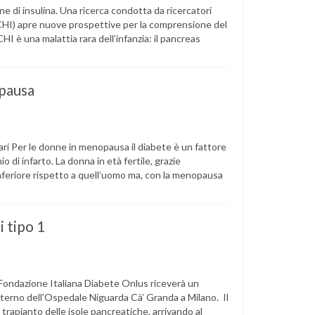
ne di insulina. Una ricerca condotta da ricercatori
(CHI) apre nuove prospettive per la comprensione del
CHI è una malattia rara dell’infanzia: il pancreas
pausa
olari Per le donne in menopausa il diabete è un fattore
io di infarto. La donna in età fertile, grazie
inferiore rispetto a quell’uomo ma, con la menopausa
i tipo 1
 Fondazione Italiana Diabete Onlus riceverà un
nterno dell’Ospedale Niguarda Cà’ Granda a Milano. Il
i trapianto delle isole pancreatiche, arrivando al