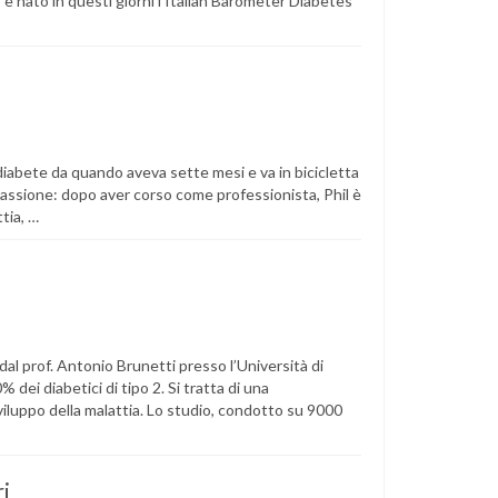
 è nato in questi giorni l’Italian Barometer Diabetes
 diabete da quando aveva sette mesi e va in bicicletta
passione: dopo aver corso come professionista, Phil è
tia, …
al prof. Antonio Brunetti presso l’Università di
dei diabetici di tipo 2. Si tratta di una
sviluppo della malattia. Lo studio, condotto su 9000
ri