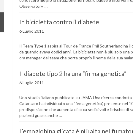
conoscere meglio la situazione nel nostro paese e intervenire,
Observatory, …
In bicicletta contro il diabete
6 Luglio 2011
Il Team Type 1 aspira al Tour de France Phil Southerland ha il
da quando aveva dodici anni. La bicicletta non è più solo una 
ora manager del team che porta proprio il nome della sua malat
Il diabete tipo 2 ha una “firma genetica”
6 Luglio 2011
Uno studio italiano pubblicato su JAMA Una ricerca condotta d
Catanzaro ha individuato una “firma genetica”, presente nel 10% 
predisposizione che aumenta di circa sedici volte il rischio di 
pazienti grazie anche …
L’emoglobina glicata è più alta nei fumato