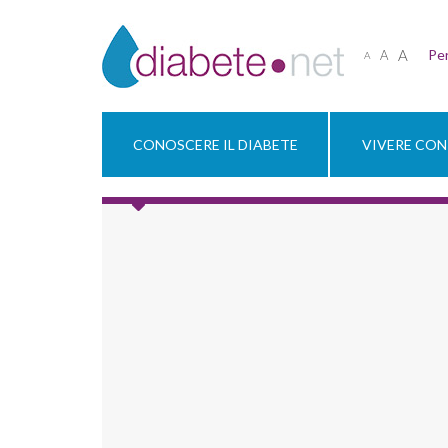
A
Per
A
A
CONOSCERE IL DIABETE
VIVERE CON 