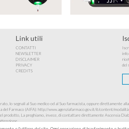
Link utili
Is
CONTATTI
Iscr
NEWSLETTER
info
DISCLAIMER
rice
PRIVACY
del 
CREDITS
ato, lo segnali al Suo medico od al Suo farmacista, oppure direttamente alla
ana del Farmaco (AIFA):
http://www.agenziafarmaco.gov.it/it/content/modalità
à del prodotto, La preghiamo, invece, di contattare direttamente Ascensia Dia
’attenzione.
namento e l'utilizzo del sito. Ogni operazione di trasferimento e tratt