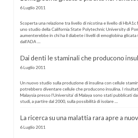
6 Luglio 2011
Scoperta una relazione tra livello di nicotina e livello di HbA1
uno studio della California State Polytechnic University di Po
aumenterebbe in chi ha il diabete i livelli di emoglobina glica
dall’ADA …
Dai denti le staminali che producono insu
6 Luglio 2011
Un nuovo studio sulla produzione di insulina con cellule stamina
potrebbero diventare cellule che producono insulina. I risult
Malaysia presso l’Universita’ di Malaya sono stati pubblicati d
studi, a partire dal 2000, sulla possibilità di isolare …
La ricerca su una malattia rara apre a nuo
6 Luglio 2011