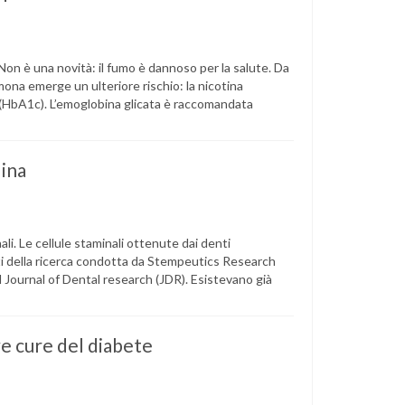
c Non è una novità: il fumo è dannoso per la salute. Da
mona emerge un ulteriore rischio: la nicotina
ta (HbA1c). L’emoglobina glicata è raccomandata
lina
li. Le cellule staminali ottenute dai denti
ati della ricerca condotta da Stempeutics Research
al Journal of Dental research (JDR). Esistevano già
ve cure del diabete