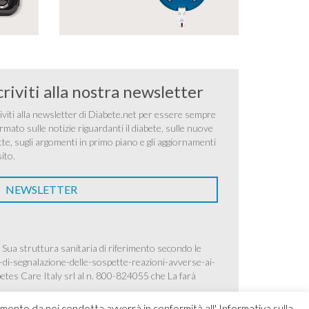
criviti alla nostra newsletter
iviti alla newsletter di Diabete.net per essere sempre
rmato sulle notizie riguardanti il diabete, sulle nuove
tte, sugli argomenti in primo piano e gli aggiornamenti
sito.
NEWSLETTER
 Sua struttura sanitaria di riferimento secondo le
-di-segnalazione-delle-sospette-reazioni-avverse-ai-
betes Care Italy srl al n. 800-824055 che La farà
amento da noi condotta avverrà in conformità all' Informativa sulla