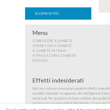
SCOPRI DI PIÙ
Menu
CONOSCERE IL DIABETE
VIVERE CON IL DIABETE
IL DIABETE IN ITALIA
A TAVOLA CON IL DIABETE
EDICOLA
Effetti indesiderati
Nel caso volesse comunicare qualche effetto indesider
modalità riportate al seguente sito dell’Agenzia Itali
medicinali
. Per qualsiasi reclamo relativo alla qualit
parlare con i responsabili di riferimento. Grazie per l
Questa pagina web contiene cookies, al fine di tracciare il funzio