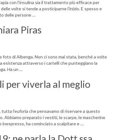
apia con l’insulina sia il trattamento più efficace per
 delle volte si tende a posticiparne l’inizio. E spesso e
rto delle persone …
hiara Piras
 foto di Albenga. Non ci sono mai stata, benché a volte
a esistenza attraverso i cartelli che punteggiano la
enga. Ha un …
i per viverla al meglio
, tutta l’euforia che pensavamo di riservare a questo
 Abbiamo preparato i vestiti, le scarpe, le mascherine
e inespresso, ha cominciato a scalpitare e …
: ne parla la Dott.ssa