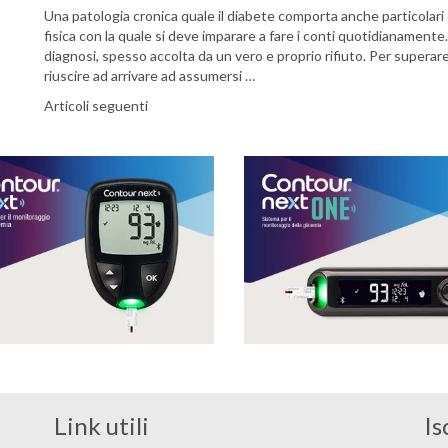
Una patologia cronica quale il diabete comporta anche particolari 
fisica con la quale si deve imparare a fare i conti quotidianament
diagnosi, spesso accolta da un vero e proprio rifiuto. Per superar
riuscire ad arrivare ad assumersi …
Navigazione articoli
Articoli seguenti
Link utili
Is