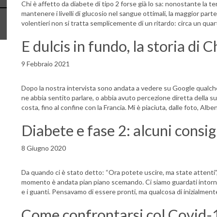
Chi è affetto da diabete di tipo 2 forse già lo sa: nonostante la ter
mantenere i livelli di glucosio nel sangue ottimali, la maggior parte
volentieri non si tratta semplicemente di un ritardo: circa un qua
E dulcis in fundo, la storia di C
9 Febbraio 2021
Dopo la nostra intervista sono andata a vedere su Google qualche
ne abbia sentito parlare, o abbia avuto percezione diretta della su
costa, fino al confine con la Francia. Mi è piaciuta, dalle foto, Alb
Diabete e fase 2: alcuni consigl
8 Giugno 2020
Da quando ci è stato detto: “Ora potete uscire, ma state attenti”
momento è andata pian piano scemando. Ci siamo guardati intorno.
e i guanti. Pensavamo di essere pronti, ma qualcosa di inizialment
Come confrontarsi col Covid-19