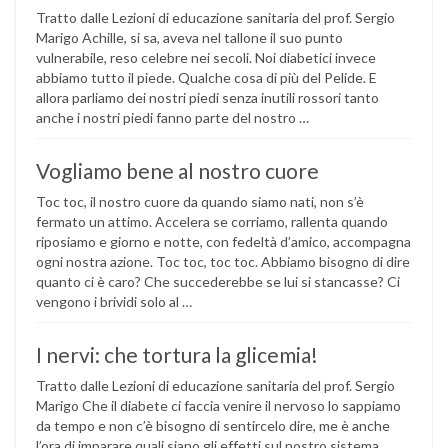
Tratto dalle Lezioni di educazione sanitaria del prof. Sergio
Marigo Achille, si sa, aveva nel tallone il suo punto
vulnerabile, reso celebre nei secoli. Noi diabetici invece
abbiamo tutto il piede. Qualche cosa di più del Pelide. E
allora parliamo dei nostri piedi senza inutili rossori tanto
anche i nostri piedi fanno parte del nostro …
Vogliamo bene al nostro cuore
Toc toc, il nostro cuore da quando siamo nati, non s’è
fermato un attimo. Accelera se corriamo, rallenta quando
riposiamo e giorno e notte, con fedeltà d’amico, accompagna
ogni nostra azione. Toc toc, toc toc. Abbiamo bisogno di dire
quanto ci è caro? Che succederebbe se lui si stancasse? Ci
vengono i brividi solo al …
I nervi: che tortura la glicemia!
Tratto dalle Lezioni di educazione sanitaria del prof. Sergio
Marigo Che il diabete ci faccia venire il nervoso lo sappiamo
da tempo e non c’è bisogno di sentircelo dire, me è anche
l’ora di imparare quali siano gli effetti sul nostro sistema