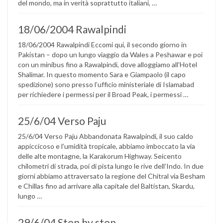
del mondo, ma in verità soprattutto italiani, …
18/06/2004 Rawalpindi
18/06/2004 Rawalpindi Eccomi qui, il secondo giorno in
Pakistan – dopo un lungo viaggio da Wales a Peshawar e poi
con un minibus fino a Rawalpindi, dove alloggiamo all’Hotel
Shalimar. In questo momento Sara e Giampaolo (il capo
spedizione) sono presso l’ufficio ministeriale di Islamabad
per richiedere i permessi per il Broad Peak, i permessi …
25/6/04 Verso Paju
25/6/04 Verso Paju Abbandonata Rawalpindi, il suo caldo
appiccicoso e l’umidità tropicale, abbiamo imboccato la via
delle alte montagne, la Karakorum Highway. Seicento
chilometri di strada, poi di pista lungo le rive dell’Indo. In due
giorni abbiamo attraversato la regione del Chitral via Besham
e Chillas fino ad arrivare alla capitale del Baltistan, Skardu,
lungo …
29/6/04 Step by step