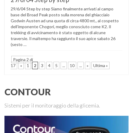
29/6/04 Step by step Siamo finalmente arrivati al campo
base del Broad Peak posto sulla morena del ghiacciaio
Godwin Austen ad una quota di circa 4800 mt., al cospetto
dell’imponente Chogori, meglio conosciuto come K2. Il
trekking di avvicinamento è stato oggetto di alcune
traversie. Il maltempo ha raggiunto il suo apice sabato 26
(sesto …
Pagina 2 di
17
«
1
2
3
4
5
...
10
...
»
Ultima »
CONTOUR
Sistemi per il monitoraggio della glicemia.