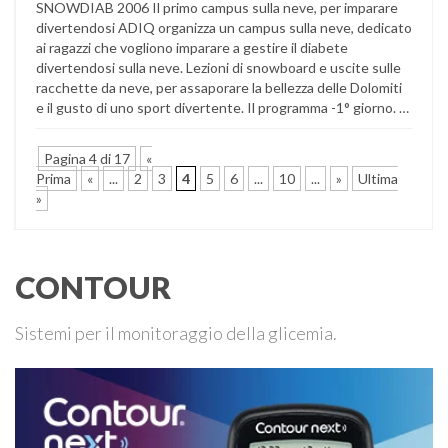
SNOWDIAB 2006 Il primo campus sulla neve, per imparare
divertendosi ADIQ organizza un campus sulla neve, dedicato
ai ragazzi che vogliono imparare a gestire il diabete
divertendosi sulla neve. Lezioni di snowboard e uscite sulle
racchette da neve, per assaporare la bellezza delle Dolomiti
e il gusto di uno sport divertente. Il programma -1° giorno. …
Pagina 4 di 17
«
Prima
«
...
2
3
4
5
6
...
10
...
»
Ultima
»
CONTOUR
Sistemi per il monitoraggio della glicemia.