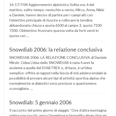
16-17/7/04 Aggiornmento alpinistico Solita ora, 6 del
mattino, solito tempo, nevischio e vento, Mirco, Anna, Nikki
e Daniele, hanno deciso di partire per i campi alti con
l’obiettivo principale di riuscire a collocare la tendina
abbandonata chiusa a quota 6500 al campo 3, quota 7100-
7300. Obbiettivo frustrato questa volta da forti venti in
quota con …
Snowdiab 2006: la relazione conclusiva
SNOWDIAB 2006: LA RELAZIONE CONCLUSIVA di Daniele
Mirolo L’idea L’idea dello SNOWDIAB è nata 4 anni fa
assieme a quella del DIABTREK e, di base, è un’idea
semplice: offrire ai ragazzi nella fascia di età adolescenziale la
possibilità di provare alcuni tipi di attività sportiva alpina che
normalmente ai diabetici sono precluse o quantomeno
sconsigliate. …
Snowdiab: 5 gennaio 2006
Il racconto del primo giorno di viaggio “Ove d’altra montagna
ombra non tocchi, verso l’maggiore e l’expedito giogo tirar mi