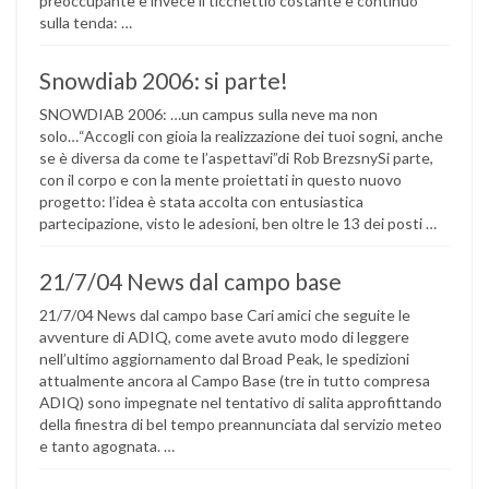
preoccupante è invece il ticchettio costante e continuo
sulla tenda: …
Snowdiab 2006: si parte!
SNOWDIAB 2006: …un campus sulla neve ma non
solo…“Accogli con gioia la realizzazione dei tuoi sogni, anche
se è diversa da come te l’aspettavi”di Rob BrezsnySi parte,
con il corpo e con la mente proiettati in questo nuovo
progetto: l’idea è stata accolta con entusiastica
partecipazione, visto le adesioni, ben oltre le 13 dei posti …
21/7/04 News dal campo base
21/7/04 News dal campo base Cari amici che seguite le
avventure di ADIQ, come avete avuto modo di leggere
nell’ultimo aggiornamento dal Broad Peak, le spedizioni
attualmente ancora al Campo Base (tre in tutto compresa
ADIQ) sono impegnate nel tentativo di salita approfittando
della finestra di bel tempo preannunciata dal servizio meteo
e tanto agognata. …