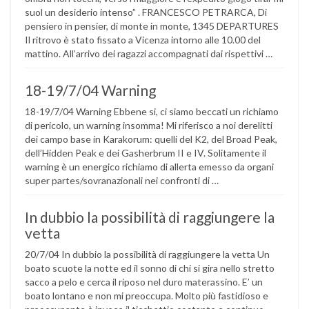
suol un desiderio intenso” . FRANCESCO PETRARCA, Di
pensiero in pensier, di monte in monte, 1345 DEPARTURES
Il ritrovo è stato fissato a Vicenza intorno alle 10.00 del
mattino. All’arrivo dei ragazzi accompagnati dai rispettivi …
18-19/7/04 Warning
18-19/7/04 Warning Ebbene si, ci siamo beccati un richiamo
di pericolo, un warning insomma! Mi riferisco a noi derelitti
dei campo base in Karakorum: quelli del K2, del Broad Peak,
dell’Hidden Peak e dei Gasherbrum II e IV. Solitamente il
warning è un energico richiamo di allerta emesso da organi
super partes/sovranazionali nei confronti di …
In dubbio la possibilità di raggiungere la
vetta
20/7/04 In dubbio la possibilità di raggiungere la vetta Un
boato scuote la notte ed il sonno di chi si gira nello stretto
sacco a pelo e cerca il riposo nel duro materassino. E’ un
boato lontano e non mi preoccupa. Molto più fastidioso e