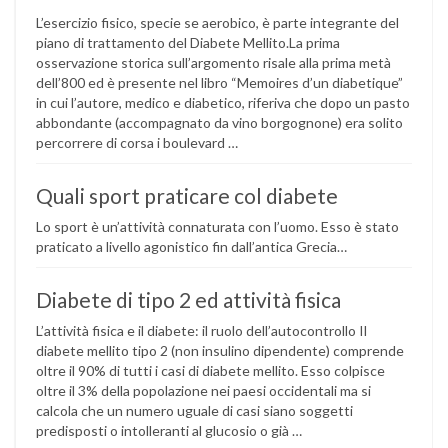
L’esercizio fisico, specie se aerobico, è parte integrante del
piano di trattamento del Diabete Mellito.La prima
osservazione storica sull’argomento risale alla prima metà
dell’800 ed è presente nel libro “Memoires d’un diabetique”
in cui l’autore, medico e diabetico, riferiva che dopo un pasto
abbondante (accompagnato da vino borgognone) era solito
percorrere di corsa i boulevard …
Quali sport praticare col diabete
Lo sport è un’attività connaturata con l’uomo. Esso è stato
praticato a livello agonistico fin dall’antica Grecia…
Diabete di tipo 2 ed attività fisica
L’attività fisica e il diabete: il ruolo dell’autocontrollo Il
diabete mellito tipo 2 (non insulino dipendente) comprende
oltre il 90% di tutti i casi di diabete mellito. Esso colpisce
oltre il 3% della popolazione nei paesi occidentali ma si
calcola che un numero uguale di casi siano soggetti
predisposti o intolleranti al glucosio o già …