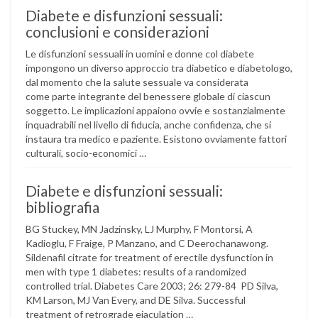
Diabete e disfunzioni sessuali:
conclusioni e considerazioni
Le disfunzioni sessuali in uomini e donne col diabete
impongono un diverso approccio tra diabetico e diabetologo,
dal momento che la salute sessuale va considerata
come parte integrante del benessere globale di ciascun
soggetto. Le implicazioni appaiono ovvie e sostanzialmente
inquadrabili nel livello di fiducia, anche confidenza, che si
instaura tra medico e paziente. Esistono ovviamente fattori
culturali, socio-economici …
Diabete e disfunzioni sessuali:
bibliografia
BG Stuckey, MN Jadzinsky, LJ Murphy, F Montorsi, A
Kadioglu, F Fraige, P Manzano, and C Deerochanawong.
Sildenafil citrate for treatment of erectile dysfunction in
men with type 1 diabetes: results of a randomized
controlled trial. Diabetes Care 2003; 26: 279-84 PD Silva,
KM Larson, MJ Van Every, and DE Silva. Successful
treatment of retrograde ejaculation …