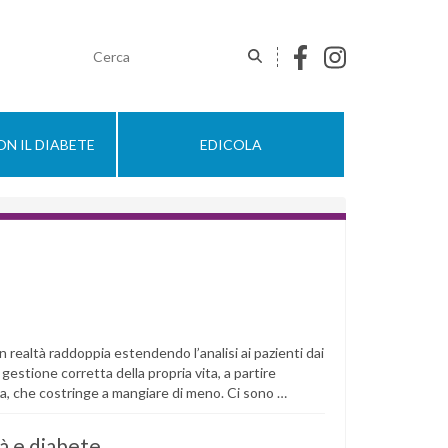
N IL DIABETE
EDICOLA
in realtà raddoppia estendendo l’analisi ai pazienti dai
lla gestione corretta della propria vita, a partire
iva, che costringe a mangiare di meno. Ci sono …
à e diabete