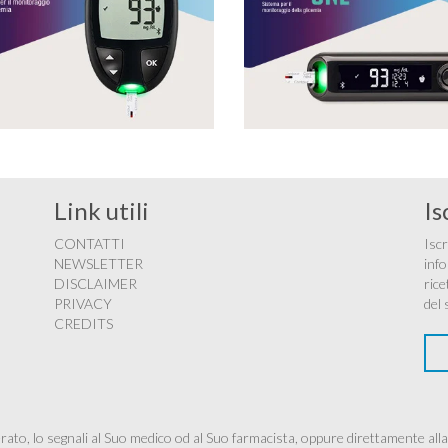
Link utili
Is
CONTATTI
Iscr
NEWSLETTER
info
DISCLAIMER
rice
PRIVACY
del 
CREDITS
ato, lo segnali al Suo medico od al Suo farmacista, oppure direttamente alla