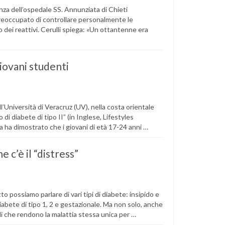
nza dell’ospedale SS. Annunziata di Chieti
 preoccupato di controllare personalmente le
ro dei reattivi. Cerulli spiega: «Un ottantenne era
giovani studenti
ll’Università di Veracruz (UV), nella costa orientale
 di diabete di tipo II” (in Inglese, Lifestyles
 ha dimostrato che i giovani di età 17-24 anni …
 c’è il “distress”
 possiamo parlare di vari tipi di diabete: insipido e
 diabete di tipo 1, 2 e gestazionale. Ma non solo, anche
li che rendono la malattia stessa unica per …