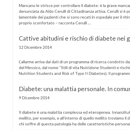
Mancano le strisce per controllare il diabete: è la grave manca
denunciata da Aldo Cerulli di Cittadinanza attiva. Cerulli si è
lamentele dei pazienti che si sono recati in ospedale per il riti
proprio sconfortato – racconta Cerulli …
Cattive abitudini e rischio di diabete nei 
12 Dicembre 2014
L’allarme arriva dai dati di un programma di ricerca condotto da
del Messico, dal nome “Stili di vita Nutrizione Studenti e rischio
Nutrition Students and Risk of Type II Diabetes). Il programma
Diabete: una malattia personale. In comune
9 Dicembre 2014
Il diabete è una malattia complessa ed eterogenea. Innanzitutto
mellito, per esempio, e all’interno di quello mellito troviamo il
chi soffre di questa patologia ha delle caratteristiche persona