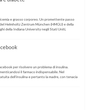
glicemia e grasso corporeo. Un promettente passo
tori del Helmholtz Zentrum München (HMGU) e della
i della Indiana University negli Stati Uniti,
Facebook
acebook per risolvere un problema di insulina.
menticandosi il farmaco indispensabile. Nel
tuita dell’insulina e pertanto la madre, con tenacia