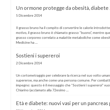
Un ormone protegge da obesità, diabete 
5 Dicembre 2014
Il grasso bruno ha il compito di convertire le calorie introdotte
motivo, il grasso bruno è chiamato grasso “buono”, mentre quel
grasso corporeo correlato a malattie metaboliche come obesi
Medicine ha …
Sostieni i supereroi
2 Dicembre 2014
Un cortometraggio per celebrare la ricerca nel suo volto umano,
supereroe, ma anche come una persona comune. Per combattere
impegno: questo è il messaggio che “Sostieni i supereroi” vuo
Chiarino (acclamato alla 72esimo …
Età e diabete: nuovi vasi per un pancreas