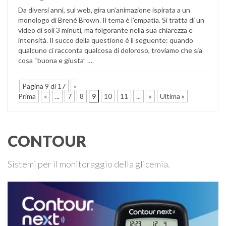
Da diversi anni, sul web, gira un’animazione ispirata a un
monologo di Brené Brown. Il tema è l’empatia. Si tratta di un
video di soli 3 minuti, ma folgorante nella sua chiarezza e
intensità. Il succo della questione è il seguente: quando
qualcuno ci racconta qualcosa di doloroso, troviamo che sia
cosa “buona e giusta” …
Pagina 9 di 17
«
Prima
«
...
7
8
9
10
11
...
»
Ultima »
CONTOUR
Sistemi per il monitoraggio della glicemia.