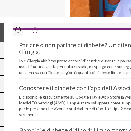
Parlare o non parlare di diabete? Un di
Giorgia.
Io e Giorgia abbiamo preso accordi di sentirci durante la paus
macchina, una scelta per nulla casuale, mi spiega con spumeg
un tema su cui riflette da giorni: quanto ci si sente libere di pa
Conoscere il diabete con l’app dell’Asso
È disponibile gratuitamente su Google Play e App Store la we
Medici Diabetologi (AMD). L’app è stata sviluppata come suppor
per le persone che vivono con il diabete di tipo 1, di tipo 2 e co
strumento …
Bambini e diabete di tipo 1: l’importanza 