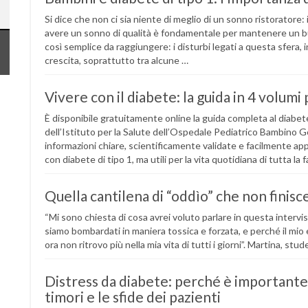
Si dice che non ci sia niente di meglio di un sonno ristoratore:
avere un sonno di qualità è fondamentale per mantenere un bu
così semplice da raggiungere: i disturbi legati a questa sfera,
crescita, soprattutto tra alcune …
Vivere con il diabete: la guida in 4 volumi 
È disponibile gratuitamente online la guida completa al diabete 
dell’Istituto per la Salute dell’Ospedale Pediatrico Bambino 
informazioni chiare, scientificamente validate e facilmente app
con diabete di tipo 1, ma utili per la vita quotidiana di tutta l
Quella cantilena di “oddìo” che non finisce
“Mi sono chiesta di cosa avrei voluto parlare in questa intervi
siamo bombardati in maniera tossica e forzata, e perché il mio 
ora non ritrovo più nella mia vita di tutti i giorni”. Martina, 
Distress da diabete: perché è importante
timori e le sfide dei pazienti