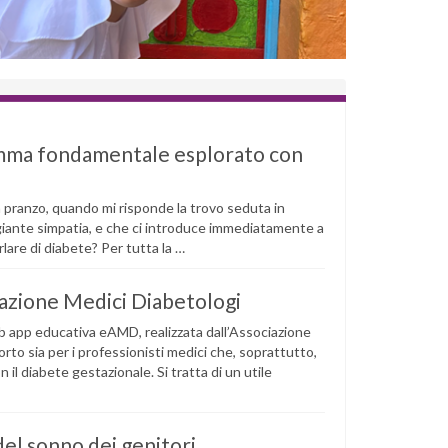
lemma fondamentale esplorato con
a pranzo, quando mi risponde la trovo seduta in
giante simpatia, e che ci introduce immediatamente a
rlare di diabete? Per tutta la …
ciazione Medici Diabetologi
b app educativa eAMD, realizzata dall’Associazione
to sia per i professionisti medici che, soprattutto,
n il diabete gestazionale. Si tratta di un utile
del sonno dei genitori