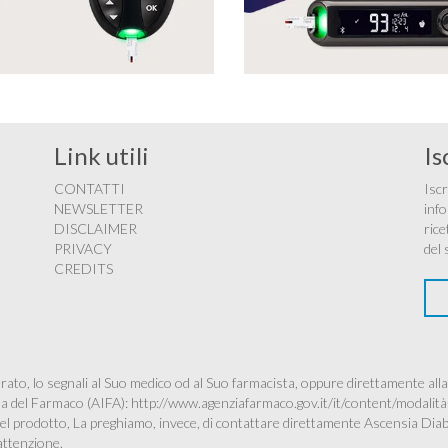
Link utili
Is
CONTATTI
Iscr
NEWSLETTER
info
DISCLAIMER
rice
PRIVACY
del 
CREDITS
ato, lo segnali al Suo medico od al Suo farmacista, oppure direttamente alla
ana del Farmaco (AIFA):
http://www.agenziafarmaco.gov.it/it/content/modalità
à del prodotto, La preghiamo, invece, di contattare direttamente Ascensia Dia
’attenzione.