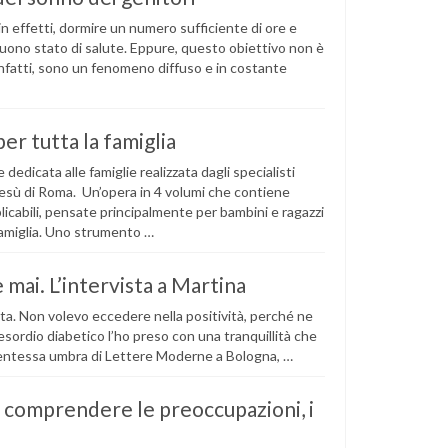
 in effetti, dormire un numero sufficiente di ore e
ono stato di salute. Eppure, questo obiettivo non è
 infatti, sono un fenomeno diffuso e in costante
per tutta la famiglia
dedicata alle famiglie realizzata dagli specialisti
Gesù di Roma. Un’opera in 4 volumi che contiene
licabili, pensate principalmente per bambini e ragazzi
a famiglia. Uno strumento …
 mai. L’intervista a Martina
sta. Non volevo eccedere nella positività, perché ne
esordio diabetico l’ho preso con una tranquillità che
studentessa umbra di Lettere Moderne a Bologna, …
 comprendere le preoccupazioni, i