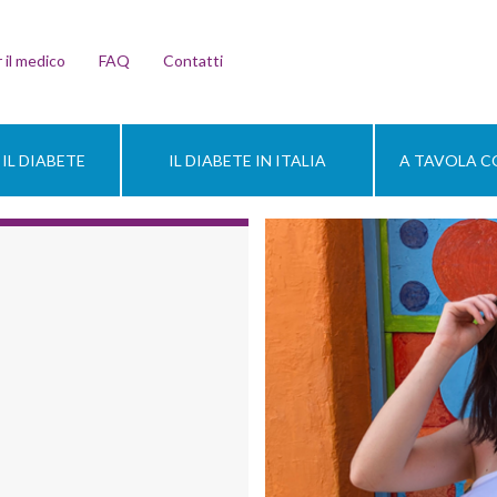
 il medico
FAQ
Contatti
IL DIABETE
IL DIABETE IN ITALIA
A TAVOLA CO