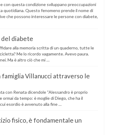
sone con questa condizione sviluppano preoccupazioni
a vita quotidiana. Questo fenomeno prende il nome di
tive che possono interessare le persone con diabete,
i del diabete
ffidare alla memoria scritta di un quaderno, tutte le
bicicletta? Me lo ricordo vagamente. Avevo paura.
anei. Ma è altro ciò che mi …
 famiglia Villanucci attraverso le
mata con Renata dicendole “Alessandro è proprio
e ormai da tempo: è moglie di Diego, che ha il
l cui esordio è avvenuto alla fine …
izio fisico, è fondamentale un