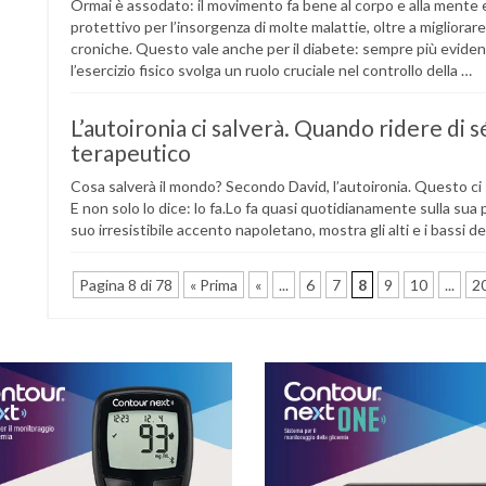
Ormai è assodato: il movimento fa bene al corpo e alla mente e
protettivo per l’insorgenza di molte malattie, oltre a migliorar
croniche. Questo vale anche per il diabete: sempre più evidenz
l’esercizio fisico svolga un ruolo cruciale nel controllo della …
L’autoironia ci salverà. Quando ridere di s
terapeutico
Cosa salverà il mondo? Secondo David, l’autoironia. Questo ci s
E non solo lo dice: lo fa.Lo fa quasi quotidianamente sulla sua
suo irresistibile accento napoletano, mostra gli alti e i bassi de
Pagina 8 di 78
« Prima
«
...
6
7
8
9
10
...
2