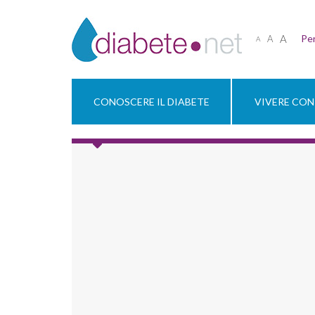
A
Per
A
A
CONOSCERE IL DIABETE
VIVERE CON 