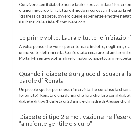
Convivere con il diabete non è facile: spesso, infatti, le per
e timori riguardo la malattia e il modo in cui essa influenza l
“distress da diabete”, ovvero quelle esperienze emotive nega
risultanti dalle sfide di convivere con …
Le prime volte. Laura e tutte le iniziazion
A volte penso che vorrei poter tornare indietro, negli anni, e a
prime volte della mia vita. Com’è stato imparare ad andare in 
Molta. Mi sentivo goffa, a livello motorio, rispetto ai miei coet
Quando il diabete è un gioco di squadra: la
parole di Renata
Un piccolo spoiler per questa intervista: ho concluso la chia
fortunato”. Renata è una donna che ha a che fare con il diabet
diabete di tipo 1 dall’età di 20 anni, e di madre di Alessandro, i
Diabete di tipo 2 e motivazione nell’eserc
“ambiente gentile e sicuro”