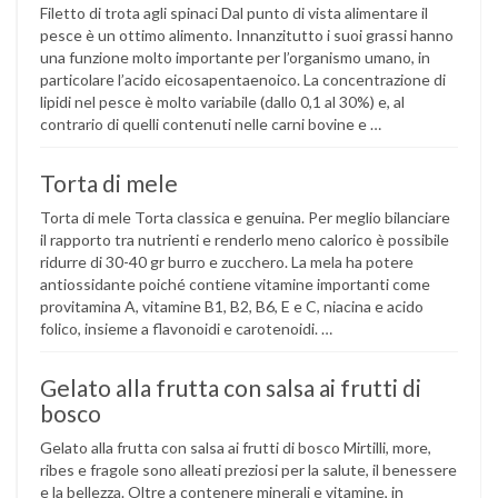
Filetto di trota agli spinaci Dal punto di vista alimentare il
pesce è un ottimo alimento. Innanzitutto i suoi grassi hanno
una funzione molto importante per l’organismo umano, in
particolare l’acido eicosapentaenoico. La concentrazione di
lipidi nel pesce è molto variabile (dallo 0,1 al 30%) e, al
contrario di quelli contenuti nelle carni bovine e …
Torta di mele
Torta di mele Torta classica e genuina. Per meglio bilanciare
il rapporto tra nutrienti e renderlo meno calorico è possibile
ridurre di 30-40 gr burro e zucchero. La mela ha potere
antiossidante poiché contiene vitamine importanti come
provitamina A, vitamine B1, B2, B6, E e C, niacina e acido
folico, insieme a flavonoidi e carotenoidi. …
Gelato alla frutta con salsa ai frutti di
bosco
Gelato alla frutta con salsa ai frutti di bosco Mirtilli, more,
ribes e fragole sono alleati preziosi per la salute, il benessere
e la bellezza. Oltre a contenere minerali e vitamine, in