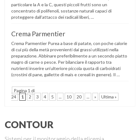
particolare la A e la C, questi piccoli frutti sono un
concentrato di polifenoli, sostanze naturali capaci di
proteggere dall’attacco dei radicali liberi, …
Crema Parmentier
Crema Parmentier Purea a base di patate, con poche calorie
di cui più della metà provenienti dai grassi utilizzati nella
preparazione. Abbinare preferibilmente a un secondo piatto
magro di carne o pesce. Per bilanciare il rapporto tra
nutrienti inserire un’ulteriore piccola quota di carboidrati
(crostini di pane, gallette di mais e cereali in genere). Il …
Pagina 1 di
24
1
2
3
4
5
...
10
20
...
»
Ultima »
CONTOUR
Sistemi per il monitoraggio della glicemia.