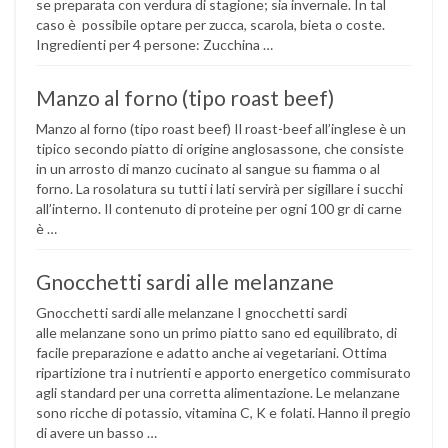
se preparata con verdura di stagione; sia invernale. In tal
caso è possibile optare per zucca, scarola, bieta o coste.
Ingredienti per 4 persone: Zucchina …
Manzo al forno (tipo roast beef)
Manzo al forno (tipo roast beef) Il roast-beef all’inglese è un
tipico secondo piatto di origine anglosassone, che consiste
in un arrosto di manzo cucinato al sangue su fiamma o al
forno. La rosolatura su tutti i lati servirà per sigillare i succhi
all’interno. Il contenuto di proteine per ogni 100 gr di carne
è …
Gnocchetti sardi alle melanzane
Gnocchetti sardi alle melanzane I gnocchetti sardi
alle melanzane sono un primo piatto sano ed equilibrato, di
facile preparazione e adatto anche ai vegetariani. Ottima
ripartizione tra i nutrienti e apporto energetico commisurato
agli standard per una corretta alimentazione. Le melanzane
sono ricche di potassio, vitamina C, K e folati. Hanno il pregio
di avere un basso …