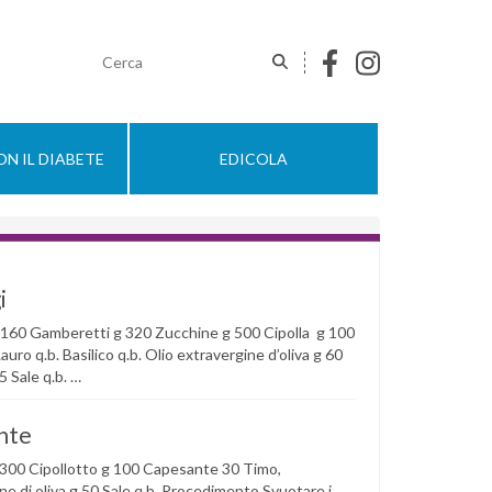
N IL DIABETE
EDICOLA
i
g 160 Gamberetti g 320 Zucchine g 500 Cipolla g 100
uro q.b. Basilico q.b. Olio extravergine d’oliva g 60
 Sale q.b. …
ante
g 300 Cipollotto g 100 Capesante 30 Timo,
ne di oliva g 50 Sale q.b. Procedimento Svuotare i