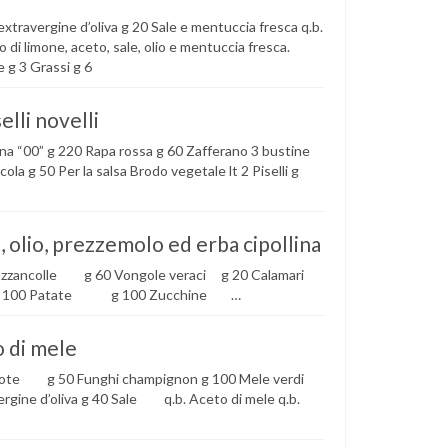
xtravergine d’oliva g 20 Sale e mentuccia fresca q.b.
 di limone, aceto, sale, olio e mentuccia fresca.
 g 3 Grassi g 6
elli novelli
rina “00” g 220 Rapa rossa g 60 Zafferano 3 bustine
ola g 50 Per la salsa Brodo vegetale lt 2 Piselli g
o, olio, prezzemolo ed erba cipollina
azzancolle g 60 Vongole veraci g 20 Calamari
 g 100 Patate g 100 Zucchine …
o di mele
arote g 50 Funghi champignon g 100 Mele verdi
ne d’oliva g 40 Sale q.b. Aceto di mele q.b.