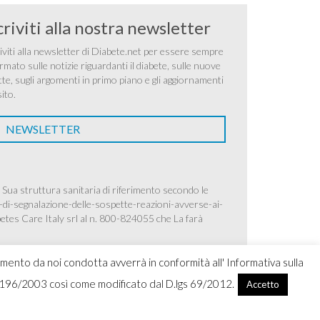
criviti alla nostra newsletter
iviti alla newsletter di Diabete.net per essere sempre
rmato sulle notizie riguardanti il diabete, sulle nuove
tte, sugli argomenti in primo piano e gli aggiornamenti
sito.
NEWSLETTER
 Sua struttura sanitaria di riferimento secondo le
-di-segnalazione-delle-sospette-reazioni-avverse-ai-
betes Care Italy srl al n. 800-824055 che La farà
amento da noi condotta avverrà in conformità all' Informativa sulla
.lgs 196/2003 così come modificato dal D.lgs 69/2012.
Accetto
ight 2026 Ascensia Diabetes Care Italy srl |
Credits