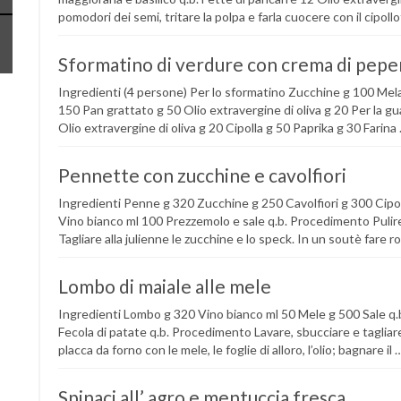
pomodori dei semi, tritare la polpa e farla cuocere con il cipollo
Sformatino di verdure con crema di pepe
Ingredienti (4 persone) Per lo sformatino Zucchine g 100 Me
150 Pan grattato g 50 Olio extravergine di oliva g 20 Per la g
Olio extravergine di oliva g 20 Cipolla g 50 Paprika g 30 Farina
Pennette con zucchine e cavolfiori
Ingredienti Penne g 320 Zucchine g 250 Cavolfiori g 300 Cipol
Vino bianco ml 100 Prezzemolo e sale q.b. Procedimento Pulire e 
Tagliare alla julienne le zucchine e lo speck. In un soutè fare ro
Lombo di maiale alle mele
Ingredienti Lombo g 320 Vino bianco ml 50 Mele g 500 Sale q.b, 
Fecola di patate q.b. Procedimento Lavare, sbucciare e tagliare
placca da forno con le mele, le foglie di alloro, l’olio; bagnare il 
Spinaci all’ agro e mentuccia fresca