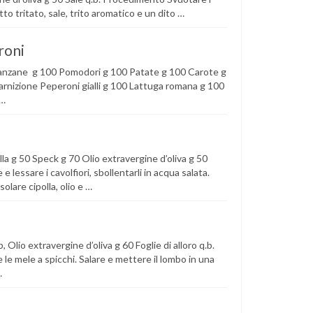
tto tritato, sale, trito aromatico e un dito …
roni
lanzane g 100 Pomodori g 100 Patate g 100 Carote g
uarnizione Peperoni gialli g 100 Lattuga romana g 100
 …
la g 50 Speck g 70 Olio extravergine d’oliva g 50
lessare i cavolfiori, sbollentarli in acqua salata.
solare cipolla, olio e …
Olio extravergine d’oliva g 60 Foglie di alloro q.b.
 le mele a spicchi. Salare e mettere il lombo in una
…