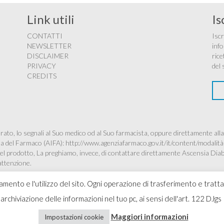
Link utili
Is
CONTATTI
Iscr
NEWSLETTER
info
DISCLAIMER
rice
PRIVACY
del 
CREDITS
ato, lo segnali al Suo medico od al Suo farmacista, oppure direttamente alla
ana del Farmaco (AIFA):
http://www.agenziafarmaco.gov.it/it/content/modalità
à del prodotto, La preghiamo, invece, di contattare direttamente Ascensia Dia
’attenzione.
namento e l'utilizzo del sito. Ogni operazione di trasferimento e tratt
 l'archiviazione delle informazioni nel tuo pc, ai sensi dell'art. 122 D
Copyr
Maggiori informazioni
Impostazioni cookie