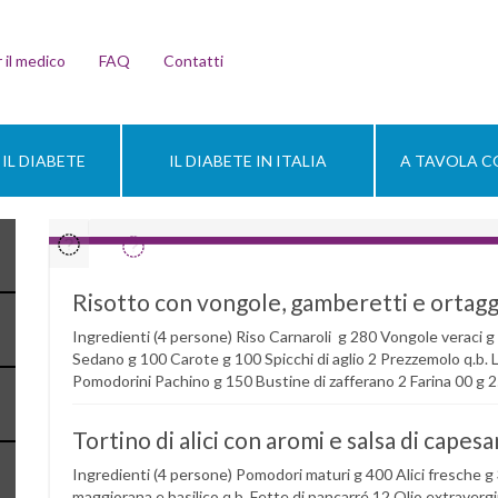
 il medico
FAQ
Contatti
IL DIABETE
IL DIABETE IN ITALIA
A TAVOLA CO
Risotto con vongole, gamberetti e ortagg
Ingredienti (4 persone) Riso Carnaroli g 280 Vongole veraci 
Sedano g 100 Carote g 100 Spicchi di aglio 2 Prezzemolo q.b. La
Pomodorini Pachino g 150 Bustine di zafferano 2 Farina 00 g 25
Tortino di alici con aromi e salsa di capes
Ingredienti (4 persone) Pomodori maturi g 400 Alici fresche 
maggiorana e basilico q.b. Fette di pancarré 12 Olio extravergi